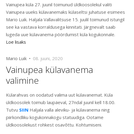
Vainupea küla 27. juunil toimunud üldkoosolekul valiti
Vainupea uueks külavanemaks külaseltsi juhatuse esimees
Mario Luik. Haljala Vallavalitsuse 15. juulil toimunud istungil
see ka vastava korraldusega kinnitati. Järgnevalt saab
lugeda uue külavanema pöördumist küla kogukonnale.
Loe lisaks
Mario Luik •
08. juuni, 2020
Vainupea külavanema
valimine
Külarahvas on oodatud valima uut külavanemat. Küla
üldkoosolek toimub laupäeval, 27ndal juunil kell 18.00.
Tutvu
SIIN
Haljala valla aleviku- ja külavanema ning
piirkondliku kogukonnakogu statuudiga. Ootame
üldkoosolekust rohkest osavõttu. Kohtumiseni.