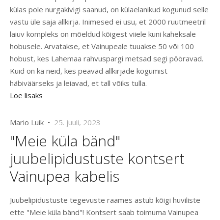
külas pole nurgakivigi saanud, on külaelanikud kogunud selle
vastu üle saja allkirja. Inimesed ei usu, et 2000 ruutmeetril
laiuv kompleks on mõeldud kõigest viiele kuni kaheksale
hobusele. Arvatakse, et Vainupeale tuuakse 50 või 100
hobust, kes Lahemaa rahvuspargi metsad segi pööravad.
Kuid on ka neid, kes peavad allkirjade kogumist
häbiväärseks ja leiavad, et tall võiks tulla.
Loe lisaks
Mario Luik •
25. juuli, 2023
"Meie küla bänd"
juubelipidustuste kontsert
Vainupea kabelis
Juubelipidustuste tegevuste raames astub kõigi huviliste
ette "Meie küla bänd"! Kontsert saab toimuma Vainupea