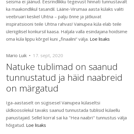
seisma ei jäänud. Eesrindlikku tegevust hinnati tunnustavalt
ka maakondlikul tasandil. Lääne-Virumaa aasta külaks valiti
veebruari keskel Uhtna – palju õnne ja jätkuvat
inspiratsiooni teile Uhtna rahvas! Vainupea küla elab teile
üleriigilisel konkursil kaasa. Haljala valla esindajana hoidsime
oma küla lippu kõrgel kuni „finaalini“ välja.
Loe lisaks
Mario Luik •
17. sept, 2020
Natuke tublimad on saanud
tunnustatud ja häid naabreid
on märgatud
Iga-aastaselt on sügisesel Vainupea külaseltsi
üldkoosolekul tavaks saanud tunnustada tublisid külaellu
panustajaid. Sellel korral sai ka "Hea naabri" tunnustus välja
hõigatud.
Loe lisaks