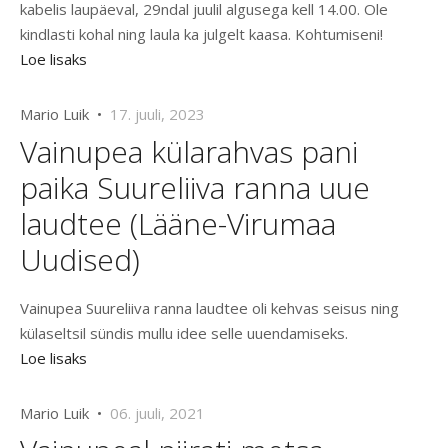
kabelis laupäeval, 29ndal juulil algusega kell 14.00. Ole
kindlasti kohal ning laula ka julgelt kaasa. Kohtumiseni!
Loe lisaks
Mario Luik •
17. juuli, 2023
Vainupea külarahvas pani
paika Suureliiva ranna uue
laudtee (Lääne-Virumaa
Uudised)
Vainupea Suureliiva ranna laudtee oli kehvas seisus ning
külaseltsil sündis mullu idee selle uuendamiseks.
Loe lisaks
Mario Luik •
06. juuli, 2021