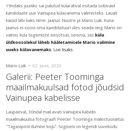
19ndaks juuniks sai palutud külarahval esitada sobivaid
kandidaate uue Vainupea külavanema valimisteks. Laualt
käisid läbi kaks nime: Jaanus Nuutre ja Mario Luik. Kuna
Jaanus ei soovi oma kandidatuuri üles seada ning Mario on
valmis küla tegemiste eesotsas seisma, siis
küla
üldkoosolekul läheb hääletamisele Mario valimine
uueks külavanemaks
.
Loe lisaks
Mario Luik •
02. juuni, 2020
Galerii: Peeter Toominga
maailmakuulsad fotod jõudsid
Vainupea kabelisse
Laupäeval, 30ndal mail avati Vainupea kabelis
maailmakuulsa fotograafi Peeter Toominga mälestusnäitus
"Tagasipöördumine koju". Sügiseni on legendi suvekodu