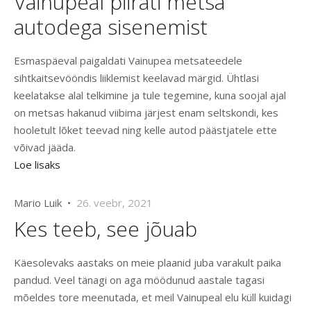
Vainupeal piirati metsa
autodega sisenemist
Esmaspäeval paigaldati Vainupea metsateedele
sihtkaitsevööndis liiklemist keelavad märgid. Ühtlasi
keelatakse alal telkimine ja tule tegemine, kuna soojal ajal
on metsas hakanud viibima järjest enam seltskondi, kes
hooletult lõket teevad ning kelle autod päästjatele ette
võivad jääda.
Loe lisaks
Mario Luik •
26. veebr, 2021
Kes teeb, see jõuab
Käesolevaks aastaks on meie plaanid juba varakult paika
pandud. Veel tänagi on aga möödunud aastale tagasi
mõeldes tore meenutada, et meil Vainupeal elu küll kuidagi