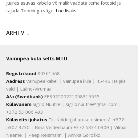
juures asuvas kabelis võimalik vaadata tema fotosid ja
tajuda Toominga väge.
Loe lisaks
ARHIIV
Vainupea küla selts MTÜ
Registrikood
80361568
Aadress
Vainupea kabel | Vainupea küla | 45446 Haljala
vald | Lääne-Virumaa
A/a (Swedbank)
EE392200221058315555
Külavanem
Sigrid Nuutre | sigrid.nuutre@gmail.com |
+372 53 006 433
Külaseltsi juhatus
Tiit Kolde (juhatuse esimees) +372
5307 9730 | Riina Veidenbaum +372 5334 0309 | Vilmar
Neeme | Peep Reismann | Annika Goroško