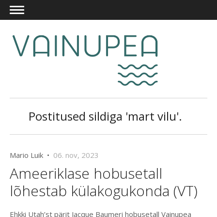
Postitused sildiga 'mart vilu'.
Mario Luik •
06. nov, 2023
Ameeriklase hobusetall
lõhestab külakogukonda (VT)
Ehkki Utah’st pärit Jacque Baumeri hobusetall Vainupea