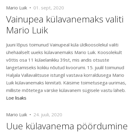
Mario Luik •
01. sept, 2020
Vainupea külavanemaks valiti
Mario Luik
Juuni lõpus toimunud Vainupeal küla üldkoosolekul valiti
ühehäälselt uueks külavanemaks Mario Luik. Koosolekult
võttis osa 11 külaelanikku 39st, mis andis otsuste
langetamiseks kokku nõutud kvoorumi. 15. juulil toimunud
Haljala Vallavalitsuse istungil vastava korraldusega Mario
Luik külavanemaks kinnitati. Käisime toimetusega uurimas,
milliste mõtetega värske külavanem sügisele vastu läheb.
Loe lisaks
Mario Luik •
24. juuli, 2020
Uue külavanema pöördumine