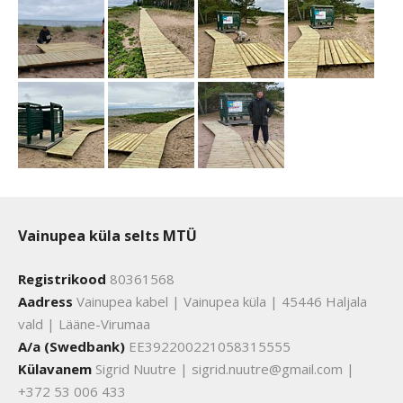
Vainupea küla selts MTÜ
Registrikood
80361568
Aadress
Vainupea kabel | Vainupea küla | 45446 Haljala
vald | Lääne-Virumaa
A/a (Swedbank)
EE392200221058315555
Külavanem
Sigrid Nuutre | sigrid.nuutre@gmail.com |
+372 53 006 433