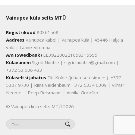
Vainupea küla selts MTÜ
Registrikood
80361568
Aadress
Vainupea kabel | Vainupea küla | 45446 Haljala
vald | Lääne-Virumaa
A/a (Swedbank)
EE392200221058315555
Külavanem
Sigrid Nuutre | sigrid.nuutre@gmail.com |
+372 53 006 433
Külaseltsi juhatus
Tiit Kolde (juhatuse esimees) +372
5307 9730 | Riina Veidenbaum +372 5334 0309 | Vilmar
Neeme | Peep Reismann | Annika Goroško
© Vainupea küla selts MTÜ 2026