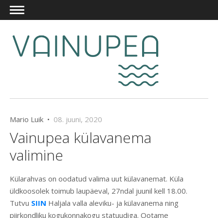
Mario Luik •
08. juuni, 2020
Vainupea külavanema
valimine
Külarahvas on oodatud valima uut külavanemat. Küla
üldkoosolek toimub laupäeval, 27ndal juunil kell 18.00.
Tutvu
SIIN
Haljala valla aleviku- ja külavanema ning
piirkondliku kogukonnakogu statuudiga. Ootame