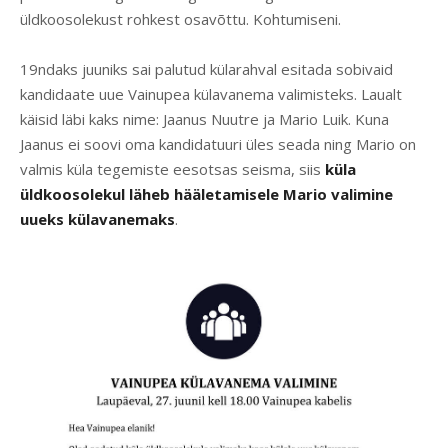
üldkoosolekust rohkest osavõttu. Kohtumiseni.
19ndaks juuniks sai palutud külarahval esitada sobivaid
kandidaate uue Vainupea külavanema valimisteks. Laualt
käisid läbi kaks nime: Jaanus Nuutre ja Mario Luik. Kuna
Jaanus ei soovi oma kandidatuuri üles seada ning Mario on
valmis küla tegemiste eesotsas seisma, siis
küla
üldkoosolekul läheb hääletamisele Mario valimine
uueks külavanemaks
.