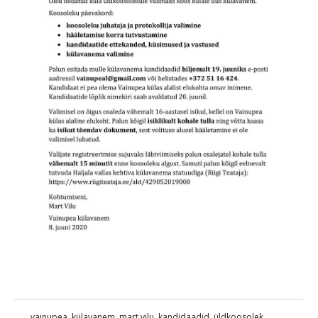
vainupea
,
külavanem
,
mart vilu
,
kandidaadid
,
üldkoosolek
,