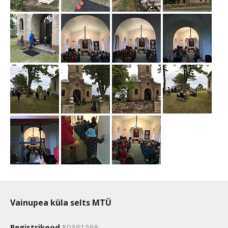
Vainupea küla selts MTÜ
Registrikood
80361568