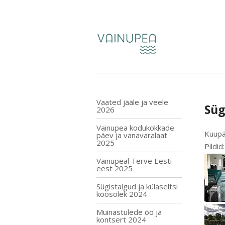
Vaated jääle ja veele
Süg
2026
Vainupea kodukokkade
Kuupä
päev ja vanavaralaat
2025
Pildi
Vainupeal Terve Eesti
eest 2025
Sügistalgud ja külaseltsi
koosolek 2024
Muinastulede öö ja
kontsert 2024