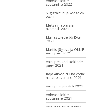
Volbriöö lõkke
süütamine 2022
Sügistalgud ja koosolek
2021
Metsa matkaraja
avamatk 2021
Muinastulede öö lõke
2021
Mariliis Jõgeva ja OLLIE
Vainupeal 2021
Vainupea kodukokkade
päev 2021
Kaja Altvee "Püha koda"
näituse avamine 2021
Vainupea jaanituli 2021
Volbriöö lõkke
süütamine 2021
Vainupea talvevaated