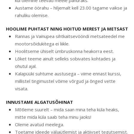
kui olemine teevad meele pahuraks.
Austame öörahu – hiljemalt kell 23.00 tagame vaikse ja
rahuliku olemise.
HOOLIME PUHTAST NING HOITUD MEREST JA METSAST
Rannas ja Vainupea sihtkaitsevööndi metsateedel me
mootorsõidukitega ei liikle.
Hoolitseme ühiselt ümbruskonna heakorra eest.
Lõket teeme ainult selleks sobivates kohtades ja
ohutul ajal.
Kalapüüki suhtume austusega – viime ennast kurssi,
millistel tingimustel võime võrgud ja õnged vette
visata.
INNUSTAME ALGATUSÕHINAT
Mõtleme suurelt – mida saan mina teha küla heaks,
mitte mida küla saab teha minu jaoks!
Oleme avatud meelega.
Toetame ideede väljaütlemist ja aktiivset tegutsemist.