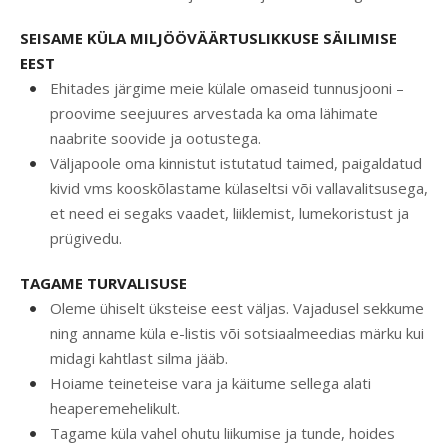
SEISAME KÜLA MILJÖÖVÄÄRTUSLIKKUSE SÄILIMISE
EEST
Ehitades järgime meie külale omaseid tunnusjooni –
proovime seejuures arvestada ka oma lähimate
naabrite soovide ja ootustega.
Väljapoole oma kinnistut istutatud taimed, paigaldatud
kivid vms kooskõlastame külaseltsi või vallavalitsusega,
et need ei segaks vaadet, liiklemist, lumekoristust ja
prügivedu.
TAGAME TURVALISUSE
Oleme ühiselt üksteise eest väljas. Vajadusel sekkume
ning anname küla e-listis või sotsiaalmeedias märku kui
midagi kahtlast silma jääb.
Hoiame teineteise vara ja käitume sellega alati
heaperemehelikult.
Tagame küla vahel ohutu liikumise ja tunde, hoides