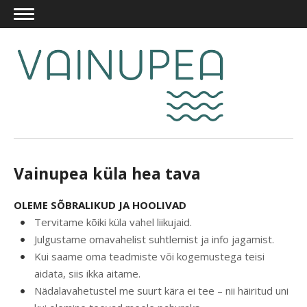
Vainupea küla hea tava
OLEME SÕBRALIKUD JA HOOLIVAD
Tervitame kõiki küla vahel liikujaid.
Julgustame omavahelist suhtlemist ja info jagamist.
Kui saame oma teadmiste või kogemustega teisi
aidata, siis ikka aitame.
Nädalavahetustel me suurt kära ei tee – nii häiritud uni