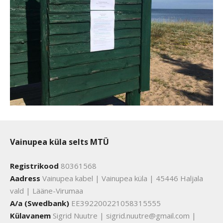
Vainupea küla selts MTÜ
Registrikood
80361568
Aadress
Vainupea kabel | Vainupea küla | 45446 Haljala
vald | Lääne-Virumaa
A/a (Swedbank)
EE392200221058315555
Külavanem
Sigrid Nuutre | sigrid.nuutre@gmail.com |