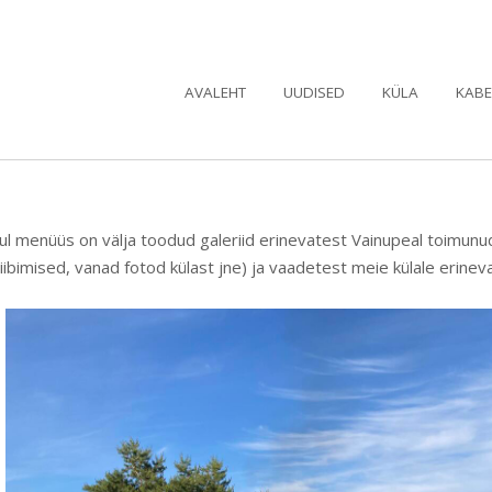
AVALEHT
UUDISED
KÜLA
KABE
ul menüüs on välja toodud galeriid erinevatest Vainupeal toimun
iibimised, vanad fotod külast jne) ja vaadetest meie külale erinev