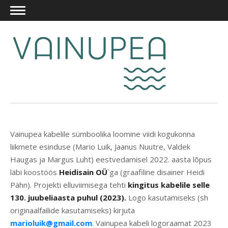
Vainupea kabelile sümboolika loomine viidi kogukonna
liikmete esinduse (Mario Luik, Jaanus Nuutre, Valdek
Haugas ja Margus Luht) eestvedamisel 2022. aasta lõpus
läbi koostöös
Heidisain OÜ
`ga (graafiline disainer Heidi
Pähn). Projekti elluviimisega tehti
kingitus kabelile
selle
130. juubeliaasta puhul (2023).
Logo kasutamiseks (sh
originaalfailide kasutamiseks) kirjuta
marioluik@gmail.com
. Vainupea kabeli logoraamat 2023