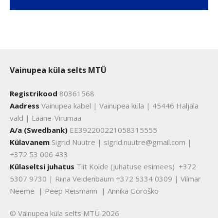
Vainupea küla selts MTÜ
Registrikood
80361568
Aadress
Vainupea kabel | Vainupea küla | 45446 Haljala
vald | Lääne-Virumaa
A/a (Swedbank)
EE392200221058315555
Külavanem
Sigrid Nuutre | sigrid.nuutre@gmail.com |
+372 53 006 433
Külaseltsi juhatus
Tiit Kolde (juhatuse esimees) +372
5307 9730 | Riina Veidenbaum +372 5334 0309 | Vilmar
Neeme | Peep Reismann | Annika Goroško
© Vainupea küla selts MTÜ 2026