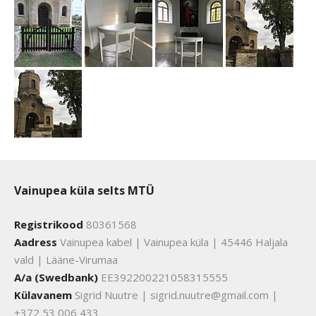
Vainupea küla selts MTÜ
Registrikood
80361568
Aadress
Vainupea kabel | Vainupea küla | 45446 Haljala
vald | Lääne-Virumaa
A/a (Swedbank)
EE392200221058315555
Külavanem
Sigrid Nuutre | sigrid.nuutre@gmail.com |
+372 53 006 433