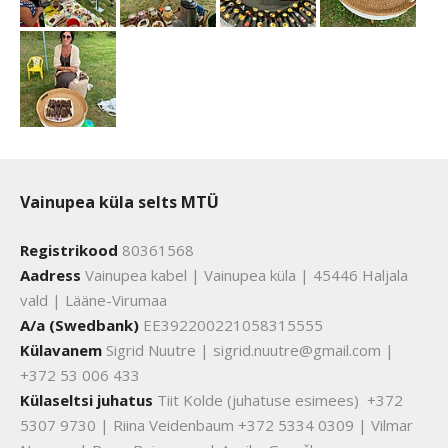
Vainupea küla selts MTÜ
Registrikood
80361568
Aadress
Vainupea kabel | Vainupea küla | 45446 Haljala
vald | Lääne-Virumaa
A/a (Swedbank)
EE392200221058315555
Külavanem
Sigrid Nuutre | sigrid.nuutre@gmail.com |
+372 53 006 433
Külaseltsi juhatus
Tiit Kolde (juhatuse esimees) +372
5307 9730 | Riina Veidenbaum +372 5334 0309 | Vilmar