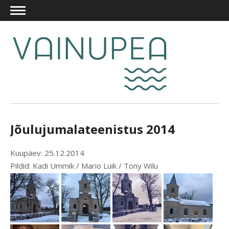
Jõulujumalateenistus 2014
Kuupäev: 25.12.2014
Pildid: Kadi Ummik / Mario Luik / Tony Wilu