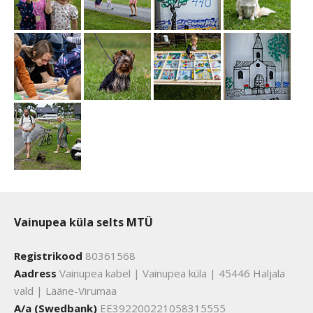
Vainupea küla selts MTÜ
Registrikood
80361568
Aadress
Vainupea kabel | Vainupea küla | 45446 Haljala
vald | Lääne-Virumaa
A/a (Swedbank)
EE392200221058315555