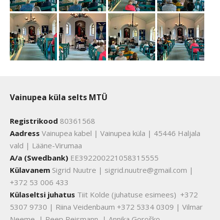
Vainupea küla selts MTÜ
Registrikood
80361568
Aadress
Vainupea kabel | Vainupea küla | 45446 Haljala
vald | Lääne-Virumaa
A/a (Swedbank)
EE392200221058315555
Külavanem
Sigrid Nuutre | sigrid.nuutre@gmail.com |
+372 53 006 433
Külaseltsi juhatus
Tiit Kolde (juhatuse esimees) +372
5307 9730 | Riina Veidenbaum +372 5334 0309 | Vilmar
Neeme | Peep Reismann | Annika Goroško