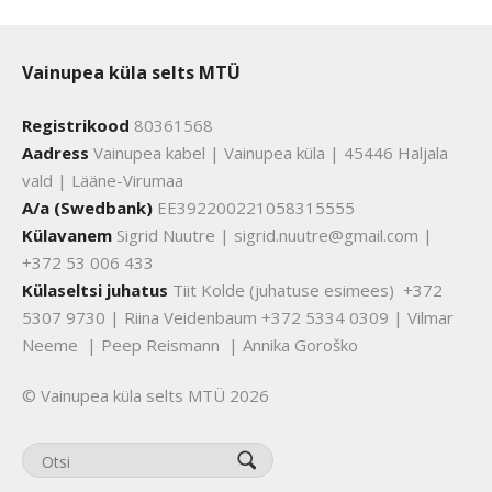
Vainupea küla selts MTÜ
Registrikood
80361568
Aadress
Vainupea kabel | Vainupea küla | 45446 Haljala
vald | Lääne-Virumaa
A/a (Swedbank)
EE392200221058315555
Külavanem
Sigrid Nuutre | sigrid.nuutre@gmail.com |
+372 53 006 433
Külaseltsi juhatus
Tiit Kolde (juhatuse esimees) +372
5307 9730 | Riina Veidenbaum +372 5334 0309 | Vilmar
Neeme | Peep Reismann | Annika Goroško
© Vainupea küla selts MTÜ 2026