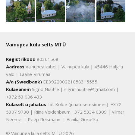
Vainupea küla selts MTÜ
Registrikood
80361568
Aadress
Vainupea kabel | Vainupea küla | 45446 Haljala
vald | Lääne-Virumaa
A/a (Swedbank)
EE392200221058315555
Külavanem
Sigrid Nuutre | sigrid.nuutre@gmail.com |
+372 53 006 433
Külaseltsi juhatus
Tiit Kolde (juhatuse esimees) +372
5307 9730 | Riina Veidenbaum +372 5334 0309 | Vilmar
Neeme | Peep Reismann | Annika Goroško
© Vainupea küla selts MTÜ 2026