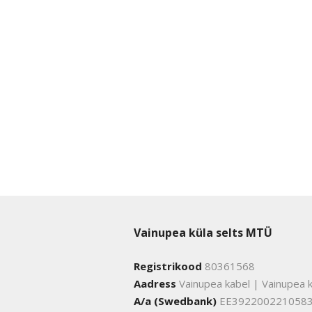
Vainupea küla selts MTÜ
Registrikood
80361568
Aadress
Vainupea kabel | Vainupea k
A/a (Swedbank)
EE392200221058