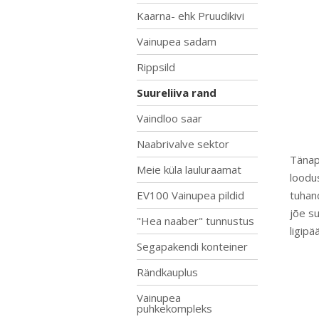
Kaarna- ehk Pruudikivi
Vainupea sadam
Rippsild
Suureliiva rand
Vaindloo saar
Naabrivalve sektor
Tänap
Meie küla lauluraamat
loodus
EV100 Vainupea pildid
tuhand
jõe su
"Hea naaber" tunnustus
ligipä
Segapakendi konteiner
Rändkauplus
Vainupea
puhkekompleks