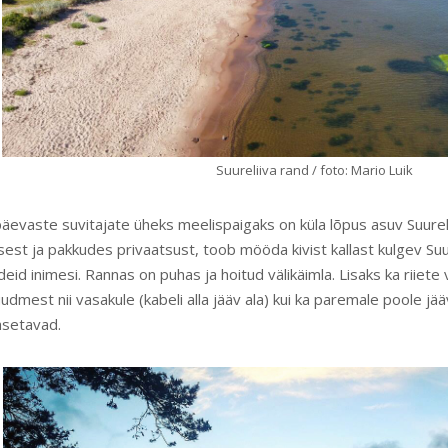
Suureliiva rand / foto: Mario Luik
äevaste suvitajate üheks meelispaigaks on küla lõpus asuv Suurel
est ja pakkudes privaatsust, toob mööda kivist kallast kulgev Suur
eid inimesi. Rannas on puhas ja hoitud välikäimla. Lisaks ka riiet
udmest nii vasakule (kabeli alla jääv ala) kui ka paremale poole jää
äsetavad.