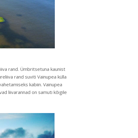
iiva rand. Ümbritsetuna kaunist
eliiva rand suviti Vainupea külla
e vahetamiseks kabiin. Vainupea
vad liivarannad on samuti kõigile