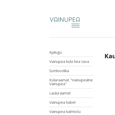
Ajalugu
Kau
Vainupea küla hea tava
Sümboolika
Külaraamat "Vainupealne
Vainupea"
Lauluraamat
Vainupea kabel
Vainupea kalmistu