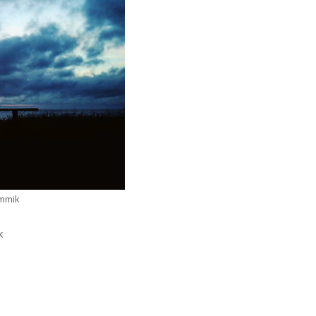
Ummik
k