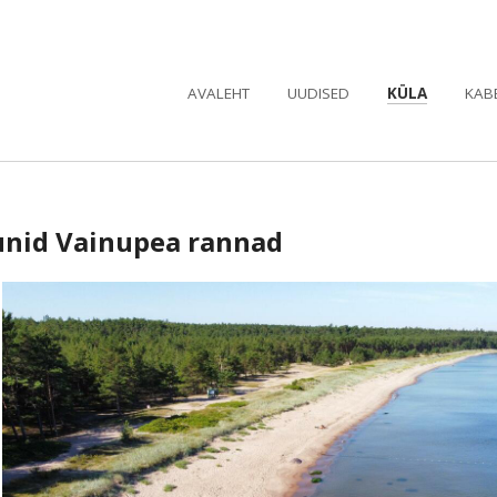
AVALEHT
UUDISED
KÜLA
KAB
nid Vainupea rannad