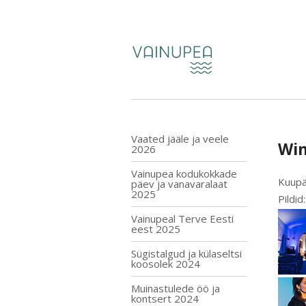
Vaated jääle ja veele
Win
2026
Vainupea kodukokkade
Kuupä
päev ja vanavaralaat
2025
Pildid
Vainupeal Terve Eesti
eest 2025
Sügistalgud ja külaseltsi
koosolek 2024
Muinastulede öö ja
kontsert 2024