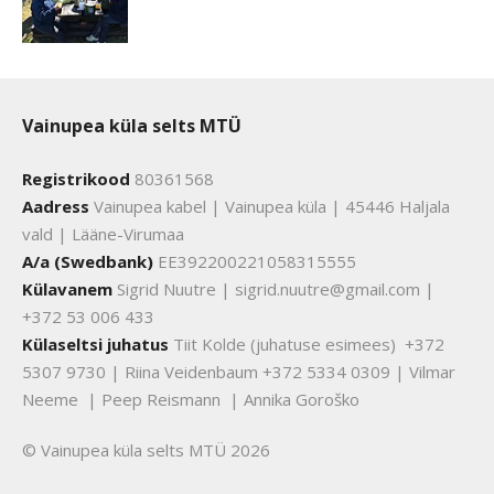
Vainupea küla selts MTÜ
Registrikood
80361568
Aadress
Vainupea kabel | Vainupea küla | 45446 Haljala
vald | Lääne-Virumaa
A/a (Swedbank)
EE392200221058315555
Külavanem
Sigrid Nuutre | sigrid.nuutre@gmail.com |
+372 53 006 433
Külaseltsi juhatus
Tiit Kolde (juhatuse esimees) +372
5307 9730 | Riina Veidenbaum +372 5334 0309 | Vilmar
Neeme | Peep Reismann | Annika Goroško
© Vainupea küla selts MTÜ 2026