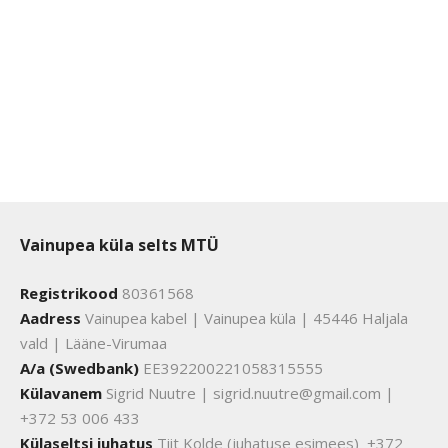
Vainupea küla selts MTÜ
Registrikood
80361568
Aadress
Vainupea kabel | Vainupea küla | 45446 Haljala
vald | Lääne-Virumaa
A/a (Swedbank)
EE392200221058315555
Külavanem
Sigrid Nuutre | sigrid.nuutre@gmail.com |
+372 53 006 433
Külaseltsi juhatus
Tiit Kolde (juhatuse esimees) +372