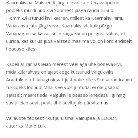
Kaarnakivina. Muistendi järgi olevat see teravatipuline
pooleks murdunud kivi Soomest jääga randa tulnud.
Hommikul istunud kivil kaaren, millest ka Kaarnakivi nimi.
Vanarahva jutu järgi viivat Kaarnakivi alt käik põrgu.
Vanapagan ise käivat selle käigu kaudu põrgust väljas, et
uurida, kas kurjus juba valitseb maailma või on kord endiselt
headuse käes.
Kabeli all rannas leiab merest veel aga ühe põneva kivi,
mida külarahvas on ajast aega kutsunud Välgukiviks.
Arvatakse, et kunagi olevat just välk selle võimsa rändrahnu
tükkideks löönud. Millal see võis juhtuda, ei ole osatud
ajaliselt määratleda. Välgukivile pääseb lahedasti ligi ning
suviti leiab sealt pealt tihti suvitajaid päevitamas.
Väljavõte teosest "Rutja, Eisma, Vainupea ja LOOD",
autoriks Mario Luik