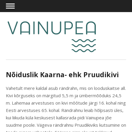
Nõiduslik Kaarna- ehk Pruudikivi
Vahetult mere kaldal asub rändrahn, mis on looduskaitse all.
Kivi kõrguseks on märgitud 5,5 m ja ümbermõõduks 24,5
m. Lahemaa arvestuses on kivi mõõtude järgi 16. kohal ning
Eesti arvestuses 65. kohal. Rändrahnu leiab hõlpsasti üles,
kui liikuda küla keskusest kallasrada pidi Vainupea jõe
suudme poole. Vägeva rändrahnu Pruudikiviks kutsumine on