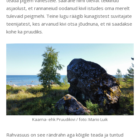
teada pigem vähestele. Säärane nimi olevat tekkinud
asjaolust, et rannaneiud oodanud kivil istudes oma merelt
tulevaid peigmehi. Teine lugu räägib kunagistest suvitajate
teenijatest, kes arvanud kivi otsa jõudnuna, et nii saadakse
kohe ka pruudiks.
Kaarna- ehk Pruudikivi / foto: Mario Luik
Rahvasuus on see rändrahn aga kõigile teada ja tuntud