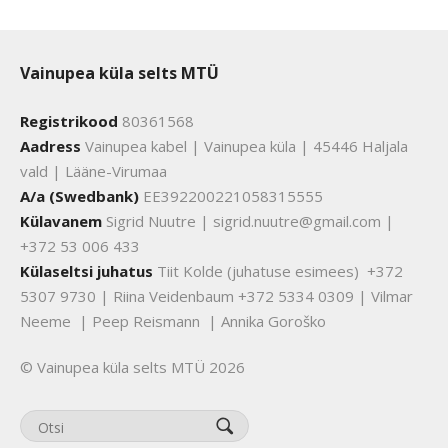
Vainupea küla selts MTÜ
Registrikood
80361568
Aadress
Vainupea kabel | Vainupea küla | 45446 Haljala
vald | Lääne-Virumaa
A/a (Swedbank)
EE392200221058315555
Külavanem
Sigrid Nuutre | sigrid.nuutre@gmail.com |
+372 53 006 433
Külaseltsi juhatus
Tiit Kolde (juhatuse esimees) +372
5307 9730 | Riina Veidenbaum +372 5334 0309 | Vilmar
Neeme | Peep Reismann | Annika Goroško
© Vainupea küla selts MTÜ 2026