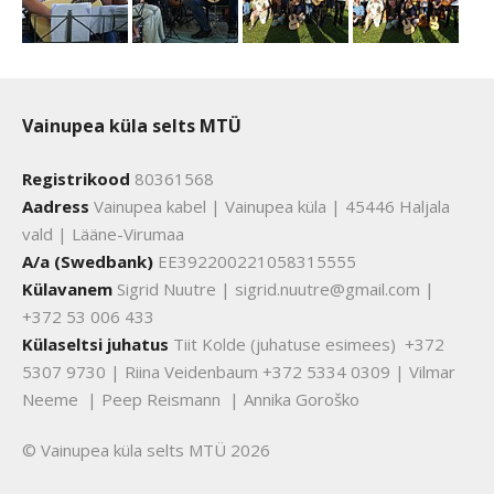
Vainupea küla selts MTÜ
Registrikood
80361568
Aadress
Vainupea kabel | Vainupea küla | 45446 Haljala
vald | Lääne-Virumaa
A/a (Swedbank)
EE392200221058315555
Külavanem
Sigrid Nuutre | sigrid.nuutre@gmail.com |
+372 53 006 433
Külaseltsi juhatus
Tiit Kolde (juhatuse esimees) +372
5307 9730 | Riina Veidenbaum +372 5334 0309 | Vilmar
Neeme | Peep Reismann | Annika Goroško
© Vainupea küla selts MTÜ 2026