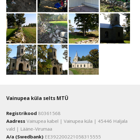
Vainupea küla selts MTÜ
Registrikood
80361568
Aadress
Vainupea kabel | Vainupea küla | 45446 Haljala
vald | Lääne-Virumaa
A/a (Swedbank)
EE392200221058315555