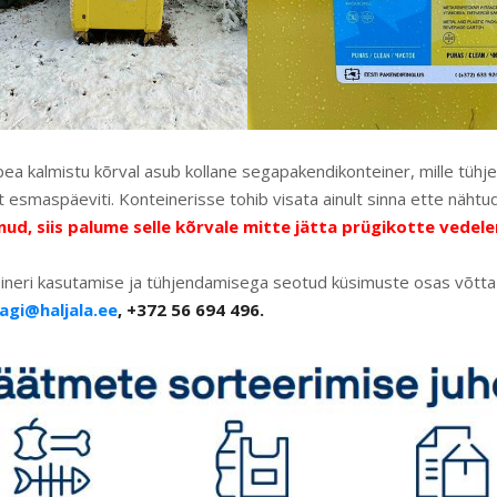
pea kalmistu kõrval asub kollane segapakendikonteiner, mille tü
t esmaspäeviti. Konteinerisse tohib visata ainult sinna ette näht
nud, siis palume selle kõrvale mitte jätta prügikotte vedel
ineri kasutamise ja tühjendamisega seotud küsimuste osas võtt
agi@haljala.ee
, +372 56 694 496.