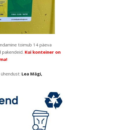
hjendamine toimub 14 päeva
ud pakendeid.
Kui konteiner on
ema!
a ühendust:
Lea Mägi,