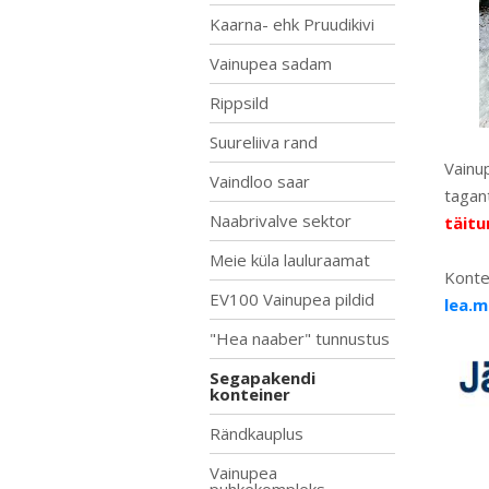
Kaarna- ehk Pruudikivi
Vainupea sadam
Rippsild
Suureliiva rand
Vainu
Vaindloo saar
tagan
Naabrivalve sektor
täitu
Meie küla lauluraamat
Konte
EV100 Vainupea pildid
lea.m
"Hea naaber" tunnustus
Segapakendi
konteiner
Rändkauplus
Vainupea