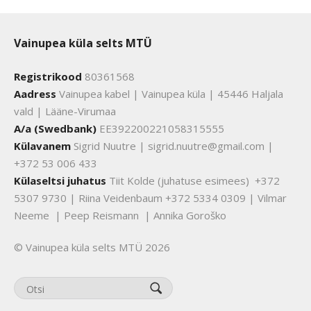
Vainupea küla selts MTÜ
Registrikood
80361568
Aadress
Vainupea kabel | Vainupea küla | 45446 Haljala
vald | Lääne-Virumaa
A/a (Swedbank)
EE392200221058315555
Külavanem
Sigrid Nuutre | sigrid.nuutre@gmail.com |
+372 53 006 433
Külaseltsi juhatus
Tiit Kolde (juhatuse esimees) +372
5307 9730 | Riina Veidenbaum +372 5334 0309 | Vilmar
Neeme | Peep Reismann | Annika Goroško
© Vainupea küla selts MTÜ 2026