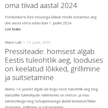
oma tiivad aastal 2024
Fotokonkursi žürii otsusega lükkub tööde esitamise aeg
ühe aasta võrra edasi kuni 1. juulini 2024.
Loe lisaks
Mario Luik •
13. juuni, 2023
Pressiteade: homsest algab
Eestis tuleohtlik aeg, looduses
on keelatud lõkked, grillimine
ja suitsetamine
Alates 14. juunist algab üle kogu Eesti tuleohtlik aeg ning
ulatuslike tulekahjude vältimiseks on metsa- ja muu
taimestikuga ning turbapinnasega aladel keelatud lõkke
tegemine, grillimine ja suitsetamine.