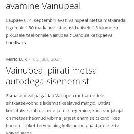
avamine Vainupeal
Laupäeval, 4. septembril avati Vainupeal Metsa matkarada.
Ligemale 150 matkahuvilist asusid ühisele 13 kilomeetri
pikkusele teekonnale Vainupealt Oandule keskpäeval.
Loe lisaks
Mario Luik •
06. juuli, 2021
Vainupeal piirati metsa
autodega sisenemist
Esmaspäeval paigaldati Vainupea metsateedele
sihtkaitsevööndis liiklemist keelavad märgid. Ühtlasi
keelatakse alal telkimine ja tule tegemine, kuna soojal ajal
on metsas hakanud viibima järjest enam seltskondi, kes
hooletult lõket teevad ning kelle autod päästjatele ette
võivad jääda.