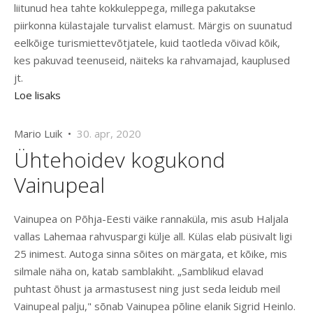
liitunud hea tahte kokkuleppega, millega pakutakse
piirkonna külastajale turvalist elamust. Märgis on suunatud
eelkõige turismiettevõtjatele, kuid taotleda võivad kõik,
kes pakuvad teenuseid, näiteks ka rahvamajad, kauplused
jt.
Loe lisaks
Mario Luik •
30. apr, 2020
Ühtehoidev kogukond
Vainupeal
Vainupea on Põhja-Eesti väike rannaküla, mis asub Haljala
vallas Lahemaa rahvuspargi külje all. Külas elab püsivalt ligi
25 inimest. Autoga sinna sõites on märgata, et kõike, mis
silmale näha on, katab samblakiht. „Samblikud elavad
puhtast õhust ja armastusest ning just seda leidub meil
Vainupeal palju," sõnab Vainupea põline elanik Sigrid Heinlo.