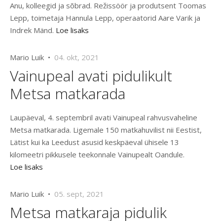
Anu, kolleegid ja sõbrad. Režissöör ja produtsent Toomas
Lepp, toimetaja Hannula Lepp, operaatorid Aare Varik ja
Indrek Mänd.
Loe lisaks
Mario Luik •
04. okt, 2021
Vainupeal avati pidulikult
Metsa matkarada
Laupäeval, 4. septembril avati Vainupeal rahvusvaheline
Metsa matkarada. Ligemale 150 matkahuvilist nii Eestist,
Lätist kui ka Leedust asusid keskpäeval ühisele 13
kilomeetri pikkusele teekonnale Vainupealt Oandule.
Loe lisaks
Mario Luik •
05. sept, 2021
Metsa matkaraja pidulik