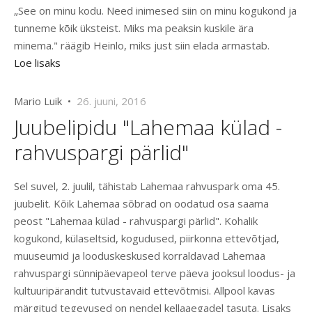
„See on minu kodu. Need inimesed siin on minu kogukond ja
tunneme kõik üksteist. Miks ma peaksin kuskile ära
minema." räägib Heinlo, miks just siin elada armastab.
Loe lisaks
Mario Luik •
26. juuni, 2016
Juubelipidu "Lahemaa külad -
rahvuspargi pärlid"
Sel suvel, 2. juulil, tähistab Lahemaa rahvuspark oma 45.
juubelit. Kõik Lahemaa sõbrad on oodatud osa saama
peost "Lahemaa külad - rahvuspargi pärlid". Kohalik
kogukond, külaseltsid, kogudused, piirkonna ettevõtjad,
muuseumid ja looduskeskused korraldavad Lahemaa
rahvuspargi sünnipäevapeol terve päeva jooksul loodus- ja
kultuuripärandit tutvustavaid ettevõtmisi. Allpool kavas
märgitud tegevused on nendel kellaaegadel tasuta. Lisaks