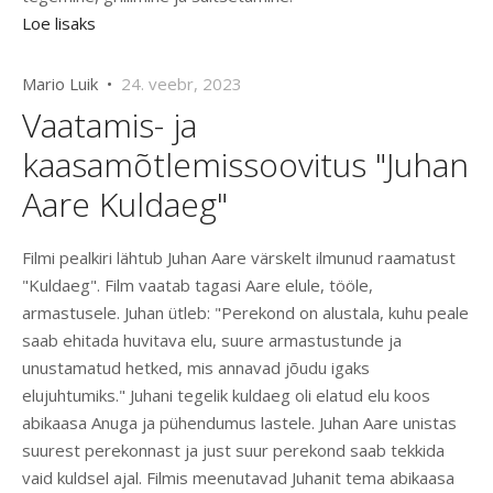
Loe lisaks
Mario Luik •
24. veebr, 2023
Vaatamis- ja
kaasamõtlemissoovitus "Juhan
Aare Kuldaeg"
Filmi pealkiri lähtub Juhan Aare värskelt ilmunud raamatust
"Kuldaeg". Film vaatab tagasi Aare elule, tööle,
armastusele. Juhan ütleb: "Perekond on alustala, kuhu peale
saab ehitada huvitava elu, suure armastustunde ja
unustamatud hetked, mis annavad jõudu igaks
elujuhtumiks." Juhani tegelik kuldaeg oli elatud elu koos
abikaasa Anuga ja pühendumus lastele. Juhan Aare unistas
suurest perekonnast ja just suur perekond saab tekkida
vaid kuldsel ajal. Filmis meenutavad Juhanit tema abikaasa