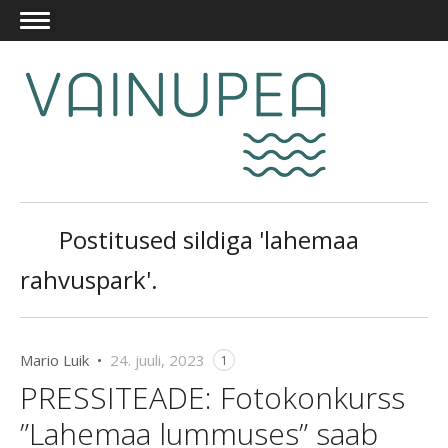
Postitused sildiga 'lahemaa
rahvuspark'.
Mario Luik •
24. juuli, 2023
1
PRESSITEADE: Fotokonkurss
”Lahemaa lummuses” saab