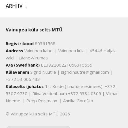
ARHIIV
Vainupea küla selts MTÜ
Registrikood
80361568
Aadress
Vainupea kabel | Vainupea küla | 45446 Haljala
vald | Lääne-Virumaa
A/a (Swedbank)
EE392200221058315555
Külavanem
Sigrid Nuutre | sigrid.nuutre@gmail.com |
+372 53 006 433
Külaseltsi juhatus
Tiit Kolde (juhatuse esimees) +372
5307 9730 | Riina Veidenbaum +372 5334 0309 | Vilmar
Neeme | Peep Reismann | Annika Goroško
© Vainupea küla selts MTÜ 2026