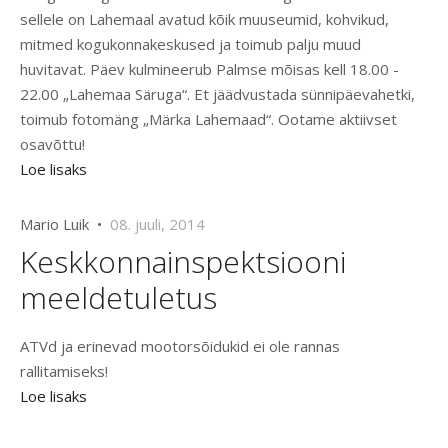
sellele on Lahemaal avatud kõik muuseumid, kohvikud,
mitmed kogukonnakeskused ja toimub palju muud
huvitavat. Päev kulmineerub Palmse mõisas kell 18.00 -
22.00 „Lahemaa Säruga“. Et jäädvustada sünnipäevahetki,
toimub fotomäng „Märka Lahemaad“. Ootame aktiivset
osavõttu!
Loe lisaks
Mario Luik •
08. juuli, 2014
Keskkonnainspektsiooni
meeldetuletus
ATVd ja erinevad mootorsõidukid ei ole rannas
rallitamiseks!
Loe lisaks