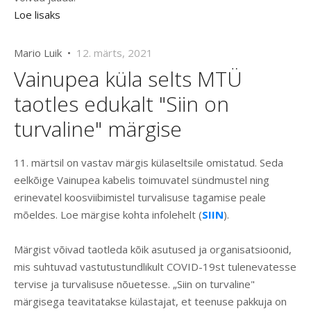
Loe lisaks
Mario Luik •
12. märts, 2021
Vainupea küla selts MTÜ
taotles edukalt "Siin on
turvaline" märgise
11. märtsil on vastav märgis külaseltsile omistatud. Seda
eelkõige Vainupea kabelis toimuvatel sündmustel ning
erinevatel koosviibimistel turvalisuse tagamise peale
mõeldes. Loe märgise kohta infolehelt (
SIIN
).
Märgist võivad taotleda kõik asutused ja organisatsioonid,
mis suhtuvad vastutustundlikult COVID-19st tulenevatesse
tervise ja turvalisuse nõuetesse. „Siin on turvaline"
märgisega teavitatakse külastajat, et teenuse pakkuja on