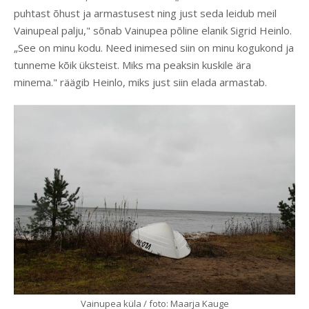
puhtast õhust ja armastusest ning just seda leidub meil
Vainupeal palju," sõnab Vainupea põline elanik Sigrid Heinlo.
„See on minu kodu. Need inimesed siin on minu kogukond ja
tunneme kõik üksteist. Miks ma peaksin kuskile ära
minema." räägib Heinlo, miks just siin elada armastab.
Vainupea küla / foto: Maarja Kauge