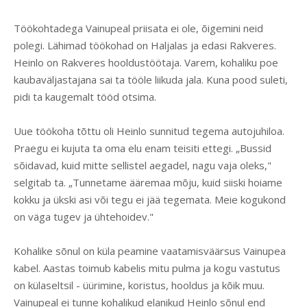
Töökohtadega Vainupeal priisata ei ole, õigemini neid
polegi. Lähimad töökohad on Haljalas ja edasi Rakveres.
Heinlo on Rakveres hooldustöötaja. Varem, kohaliku poe
kaubaväljastajana sai ta tööle liikuda jala. Kuna pood suleti,
pidi ta kaugemalt tööd otsima.
Uue töökoha tõttu oli Heinlo sunnitud tegema autojuhiloa.
Praegu ei kujuta ta oma elu enam teisiti ettegi. „Bussid
sõidavad, kuid mitte sellistel aegadel, nagu vaja oleks,"
selgitab ta. „Tunnetame ääremaa mõju, kuid siiski hoiame
kokku ja ükski asi või tegu ei jää tegemata. Meie kogukond
on väga tugev ja ühtehoidev."
Kohalike sõnul on küla peamine vaatamisväärsus Vainupea
kabel. Aastas toimub kabelis mitu pulma ja kogu vastutus
on külaseltsil - üürimine, koristus, hooldus ja kõik muu.
Vainupeal ei tunne kohalikud elanikud Heinlo sõnul end