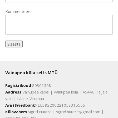
Kommenteeri
Vainupea küla selts MTÜ
Registrikood
80361568
Aadress
Vainupea kabel | Vainupea küla | 45446 Haljala
vald | Lääne-Virumaa
A/a (Swedbank)
EE392200221058315555
Külavanem
Sigrid Nuutre | sigrid.nuutre@gmail.com |