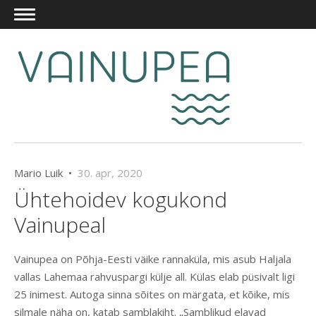
Mario Luik •
30. apr, 2020
Ühtehoidev kogukond
Vainupeal
Vainupea on Põhja-Eesti väike rannaküla, mis asub Haljala
vallas Lahemaa rahvuspargi külje all. Külas elab püsivalt ligi
25 inimest. Autoga sinna sõites on märgata, et kõike, mis
silmale näha on, katab samblakiht. „Samblikud elavad