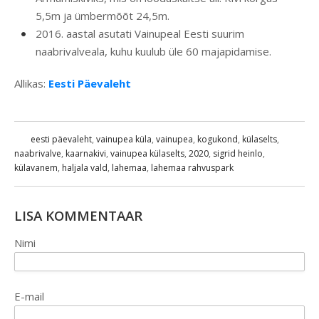
5,5m ja ümbermõõt 24,5m.
2016. aastal asutati Vainupeal Eesti suurim
naabrivalveala, kuhu kuulub üle 60 majapidamise.
Allikas:
Eesti Päevaleht
eesti päevaleht
,
vainupea küla
,
vainupea
,
kogukond
,
külaselts
,
naabrivalve
,
kaarnakivi
,
vainupea külaselts
,
2020
,
sigrid heinlo
,
külavanem
,
haljala vald
,
lahemaa
,
lahemaa rahvuspark
LISA KOMMENTAAR
Nimi
E-mail