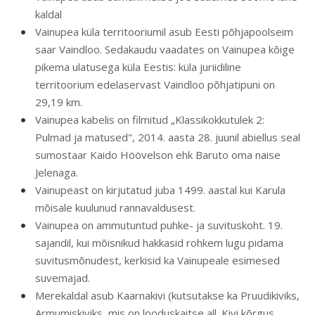
kaldal
Vainupea küla territooriumil asub Eesti põhjapoolseim
saar Vaindloo. Sedakaudu vaadates on Vainupea kõige
pikema ulatusega küla Eestis: küla juriidiline
territoorium edelaservast Vaindloo põhjatipuni on
29,19 km.
Vainupea kabelis on filmitud „Klassikokkutulek 2:
Pulmad ja matused", 2014. aasta 28. juunil abiellus seal
sumostaar Kaido Höövelson ehk Baruto oma naise
Jelenaga.
Vainupeast on kirjutatud juba 1499. aastal kui Karula
mõisale kuulunud rannavaldusest.
Vainupea on ammutuntud puhke- ja suvituskoht. 19.
sajandil, kui mõisnikud hakkasid rohkem lugu pidama
suvitusmõnudest, kerkisid ka Vainupeale esimesed
suvemajad.
Merekaldal asub Kaarnakivi (kutsutakse ka Pruudikiviks,
Armumiskiviks, mis on looduskaitse all. Kivi kõrgus