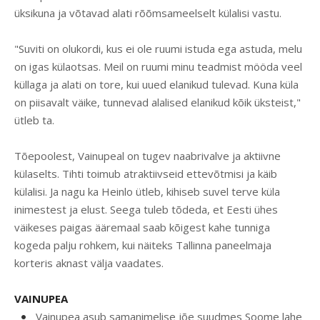
üksikuna ja võtavad alati rõõmsameelselt külalisi vastu.
"Suviti on olukordi, kus ei ole ruumi istuda ega astuda, melu
on igas külaotsas. Meil on ruumi minu teadmist mööda veel
küllaga ja alati on tore, kui uued elanikud tulevad. Kuna küla
on piisavalt väike, tunnevad alalised elanikud kõik üksteist,"
ütleb ta.
Tõepoolest, Vainupeal on tugev naabrivalve ja aktiivne
külaselts. Tihti toimub atraktiivseid ettevõtmisi ja käib
külalisi. Ja nagu ka Heinlo ütleb, kihiseb suvel terve küla
inimestest ja elust. Seega tuleb tõdeda, et Eesti ühes
väikeses paigas ääremaal saab kõigest kahe tunniga
kogeda palju rohkem, kui näiteks Tallinna paneelmaja
korteris aknast välja vaadates.
VAINUPEA
Vainupea asub samanimelise jõe suudmes Soome lahe