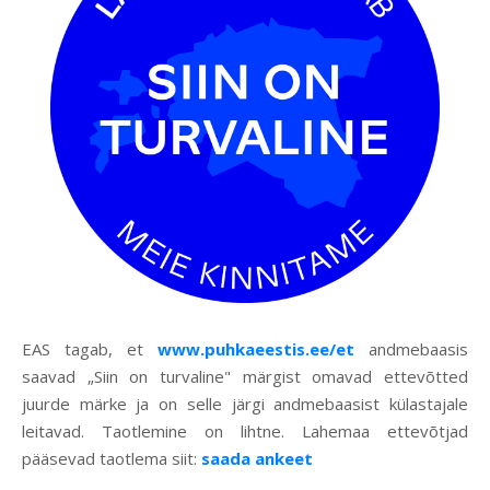
EAS tagab, et
www.puhkaeestis.ee/et
andmebaasis
saavad „Siin on turvaline" märgist omavad ettevõtted
juurde märke ja on selle järgi andmebaasist külastajale
leitavad. Taotlemine on lihtne. Lahemaa ettevõtjad
pääsevad taotlema siit:
saada ankeet