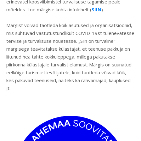
erinevatel koosviibimistel turvalisuse tagamise peale
mõeldes. Loe märgise kohta infolehelt (
SIIN
).
Märgist võivad taotleda kõik asutused ja organisatsioonid,
mis suhtuvad vastutustundlikult COVID-19st tulenevatesse
tervise ja turvalisuse nõuetesse. „Siin on turvaline"
märgisega teavitatakse külastajat, et teenuse pakkuja on
liitunud hea tahte kokkuleppega, millega pakutakse
piirkonna külastajale turvalist elamust. Märgis on suunatud
eelkõige turismiettevõtjatele, kuid taotleda võivad kõik,
kes pakuvad teenuseid, näiteks ka rahvamajad, kauplused
jt.