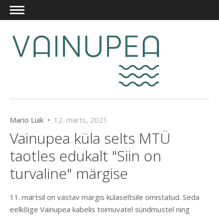
Mario Luik •
12. märts, 2021
Vainupea küla selts MTÜ
taotles edukalt "Siin on
turvaline" märgise
11. märtsil on vastav märgis külaseltsile omistatud. Seda
eelkõige Vainupea kabelis toimuvatel sündmustel ning