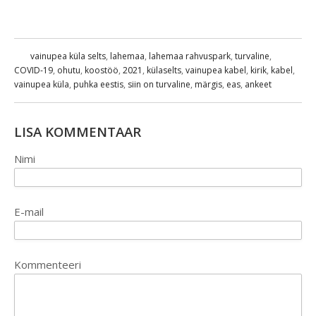
vainupea küla selts
,
lahemaa
,
lahemaa rahvuspark
,
turvaline
,
COVID-19
,
ohutu
,
koostöö
,
2021
,
külaselts
,
vainupea kabel
,
kirik
,
kabel
,
vainupea küla
,
puhka eestis
,
siin on turvaline
,
märgis
,
eas
,
ankeet
LISA KOMMENTAAR
Nimi
E-mail
Kommenteeri