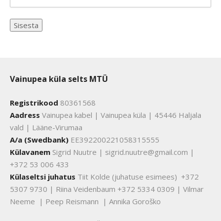
Vainupea küla selts MTÜ
Registrikood
80361568
Aadress
Vainupea kabel | Vainupea küla | 45446 Haljala
vald | Lääne-Virumaa
A/a (Swedbank)
EE392200221058315555
Külavanem
Sigrid Nuutre | sigrid.nuutre@gmail.com |
+372 53 006 433
Külaseltsi juhatus
Tiit Kolde (juhatuse esimees) +372
5307 9730 | Riina Veidenbaum +372 5334 0309 | Vilmar
Neeme | Peep Reismann | Annika Goroško