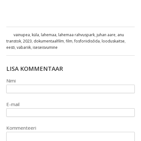
vainupea
,
küla
,
lahemaa
,
lahemaa rahvuspark
,
juhan aare
,
anu
transtok
,
2023
,
dokumentaalfilm
,
film
,
fosforiidisõda
,
looduskaitse
,
eesti
,
vabariik
,
iseseisvumine
LISA KOMMENTAAR
Nimi
E-mail
Kommenteeri