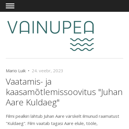
Mario Luik •
24. veebr, 2023
Vaatamis- ja
kaasamõtlemissoovitus "Juhan
Aare Kuldaeg"
Filmi pealkiri lähtub Juhan Aare värskelt ilmunud raamatust
"Kuldaeg". Film vaatab tagasi Aare elule, tööle,