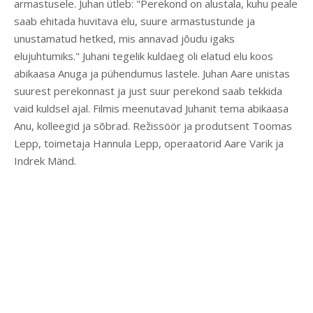
armastusele. Juhan ütleb: "Perekond on alustala, kuhu peale
saab ehitada huvitava elu, suure armastustunde ja
unustamatud hetked, mis annavad jõudu igaks
elujuhtumiks." Juhani tegelik kuldaeg oli elatud elu koos
abikaasa Anuga ja pühendumus lastele. Juhan Aare unistas
suurest perekonnast ja just suur perekond saab tekkida
vaid kuldsel ajal. Filmis meenutavad Juhanit tema abikaasa
Anu, kolleegid ja sõbrad. Režissöör ja produtsent Toomas
Lepp, toimetaja Hannula Lepp, operaatorid Aare Varik ja
Indrek Mänd.