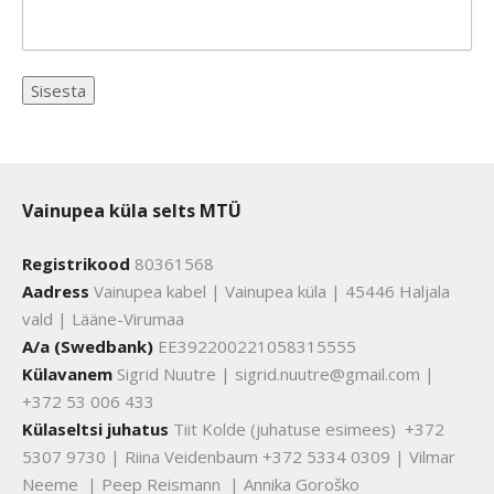
Vainupea küla selts MTÜ
Registrikood
80361568
Aadress
Vainupea kabel | Vainupea küla | 45446 Haljala
vald | Lääne-Virumaa
A/a (Swedbank)
EE392200221058315555
Külavanem
Sigrid Nuutre | sigrid.nuutre@gmail.com |
+372 53 006 433
Külaseltsi juhatus
Tiit Kolde (juhatuse esimees) +372
5307 9730 | Riina Veidenbaum +372 5334 0309 | Vilmar
Neeme | Peep Reismann | Annika Goroško