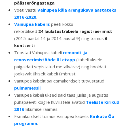
päästerõngastega
.
Võeti vastu
Vainupea küla arengukava aastateks
2016-2020
.
Vainupea kabelis
peeti kokku
rekordilised
24
laulatust/abielu registreerimist
(2015. aastal 14 ja 2014. aastal 9) ning toimus
6
kontserti
.
Teostati Vainupea kabeli
remondi- ja
renoveerimistööde III etapp
(kabeli uksele
paigaldati sepistatud metallvärav) ning hooldati
jooksvalt ühiselt kabeli ümbrust.
Vainupea kabelit sai esmakordselt tutvustatud
pulmamessil
.
Vainupea kabeli uksed said taas juulis ja augustis
pühapäeviti kõigile huvilistele avatud
Teeliste Kirikud
2016
liikumise raames.
Esmakordselt toimus Vainupea kabelis
Kirikute Öö
programm
.