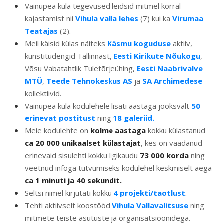
Vainupea küla tegevused leidsid mitmel korral
kajastamist nii
Vihula valla lehes
(7) kui ka
Virumaa
Teatajas
(2).
Meil käisid külas näiteks
Käsmu koguduse
aktiiv,
kunstitudengid Tallinnast,
Eesti Kirikute Nõukogu
,
Võsu Vabatahtlik Tuletõrjeühing,
Eesti Naabrivalve
MTÜ
,
Teede Tehnokeskus AS
ja
SA Archimedese
kollektiivid.
Vainupea küla kodulehele lisati aastaga jooksvalt
50
erinevat postitust
ning
18 galeriid.
Meie kodulehte on
kolme aastaga
kokku külastanud
ca 20 000 unikaalset külastajat
, kes on vaadanud
erinevaid sisulehti kokku ligikaudu
73 000 korda
ning
veetnud infoga tutvumiseks kodulehel keskmiselt aega
ca 1 minuti ja 40 sekundit.
Seltsi nimel kirjutati kokku
4 projekti/taotlust
.
Tehti aktiivselt koostööd
Vihula Vallavalitsuse
ning
mitmete teiste asutuste ja organisatsioonidega.