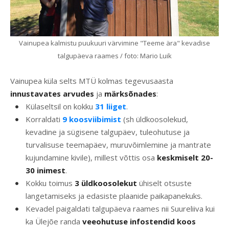
Vainupea kalmistu puukuuri värvimine "Teeme ära" kevadise
talgupäeva raames / foto: Mario Luik
Vainupea küla selts MTÜ kolmas tegevusaasta
innustavates arvudes
ja
märksõnades
:
Külaseltsil on kokku
31 liiget
.
Korraldati
9 koosviibimist
(sh üldkoosolekud,
kevadine ja sügisene talgupäev, tuleohutuse ja
turvalisuse teemapäev, muruvõimlemine ja mantrate
kujundamine kivile), millest võttis osa
keskmiselt 20-
30 inimest
.
Kokku toimus
3 üldkoosolekut
ühiselt otsuste
langetamiseks ja edasiste plaanide paikapanekuks.
Kevadel paigaldati talgupäeva raames nii Suureliiva kui
ka Ülejõe randa
veeohutuse infostendid koos