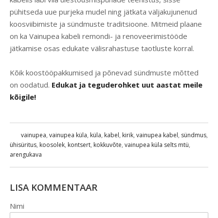
pühitseda uue purjeka mudel ning jätkata väljakujunenud
koosviibimiste ja sündmuste traditsioone. Mitmeid plaane
on ka Vainupea kabeli remondi- ja renoveerimistööde
jätkamise osas edukate välisrahastuse taotluste korral.
Kõik koostööpakkumised ja põnevad sündmuste mõtted
on oodatud.
Edukat ja teguderohket uut aastat meile
kõigile!
vainupea
,
vainupea küla
,
küla
,
kabel
,
kirik
,
vainupea kabel
,
sündmus
,
ühisüritus
,
koosolek
,
kontsert
,
kokkuvõte
,
vainupea küla selts mtü
,
arengukava
LISA KOMMENTAAR
Nimi