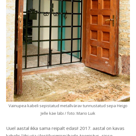
Vainupea kabeli sepistatud metallvärav tunnustatud sepa Heigo
Jelle käe läbi / foto: Mario Luik
Uuel aastal ikka sama reipalt edasi! 2017. aastal on kavas
kabelis läbi viia ülestõusmispühade teenistus, sisse