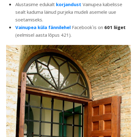
Alustasime edukalt
korjandust
Vainupea kabelisse
sealt kaduma läinud purjeka mudeli asemele uue
soetamiseks.
Vainupea küla fännilehel
Facebook`is on
601
liiget
(eelmisel aasta lõpus 421).