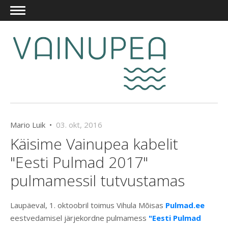
Mario Luik •
03. okt, 2016
Käisime Vainupea kabelit
"Eesti Pulmad 2017"
pulmamessil tutvustamas
Laupäeval, 1. oktoobril toimus Vihula Mõisas
Pulmad.ee
eestvedamisel järjekordne pulmamess
"Eesti Pulmad