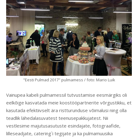
"Eesti Pulmad 2017" pulmamess / foto: Mario Luik
Vainupea kabeli pulmamessil tutvustamise eesmärgiks oli
eelkõige kasvatada meie koostööpartnerite võrgustikku, et
kasutada efektiivselt ära ristturunduse võimalusi ning olla
teadlik lähedalasuvatest teenusepakkujatest. Nii
vestlesime majutusasutuste esindajate, fotograafide,
lilleseadjate, catering`i tegijate ja ka pulmamuusika