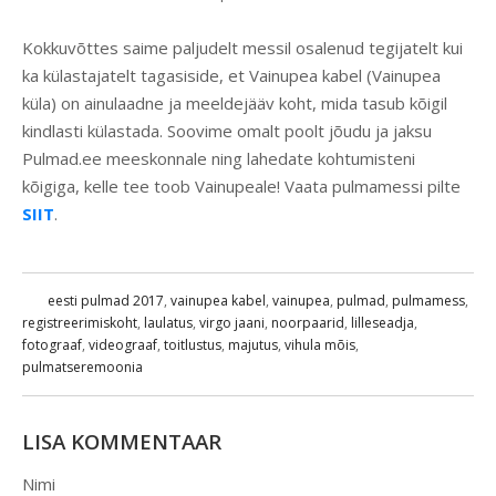
Kokkuvõttes saime paljudelt messil osalenud tegijatelt kui
ka külastajatelt tagasiside, et Vainupea kabel (Vainupea
küla) on ainulaadne ja meeldejääv koht, mida tasub kõigil
kindlasti külastada. Soovime omalt poolt jõudu ja jaksu
Pulmad.ee meeskonnale ning lahedate kohtumisteni
kõigiga, kelle tee toob Vainupeale! Vaata pulmamessi pilte
SIIT
.
eesti pulmad 2017
,
vainupea kabel
,
vainupea
,
pulmad
,
pulmamess
,
registreerimiskoht
,
laulatus
,
virgo jaani
,
noorpaarid
,
lilleseadja
,
fotograaf
,
videograaf
,
toitlustus
,
majutus
,
vihula mõis
,
pulmatseremoonia
LISA KOMMENTAAR
Nimi