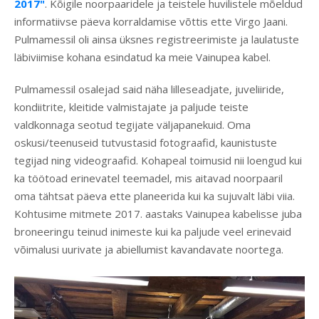
2017"
. Kõigile noorpaaridele ja teistele huvilistele mõeldud
informatiivse päeva korraldamise võttis ette Virgo Jaani.
Pulmamessil oli ainsa üksnes registreerimiste ja laulatuste
läbiviimise kohana esindatud ka meie Vainupea kabel.
Pulmamessil osalejad said näha lilleseadjate, juveliiride,
kondiitrite, kleitide valmistajate ja paljude teiste
valdkonnaga seotud tegijate väljapanekuid. Oma
oskusi/teenuseid tutvustasid fotograafid, kaunistuste
tegijad ning videograafid. Kohapeal toimusid nii loengud kui
ka töötoad erinevatel teemadel, mis aitavad noorpaaril
oma tähtsat päeva ette planeerida kui ka sujuvalt läbi viia.
Kohtusime mitmete 2017. aastaks Vainupea kabelisse juba
broneeringu teinud inimeste kui ka paljude veel erinevaid
võimalusi uurivate ja abiellumist kavandavate noortega.