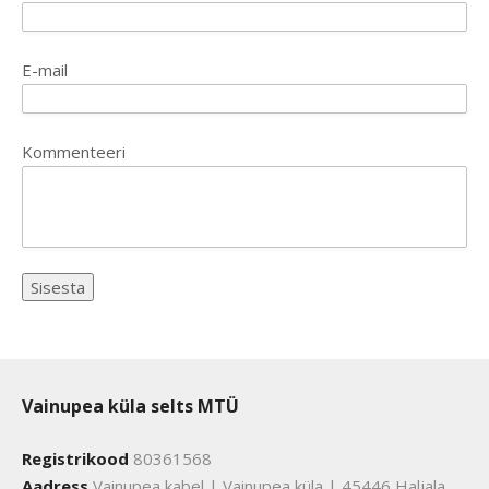
E-mail
Kommenteeri
Vainupea küla selts MTÜ
Registrikood
80361568
Aadress
Vainupea kabel | Vainupea küla | 45446 Haljala