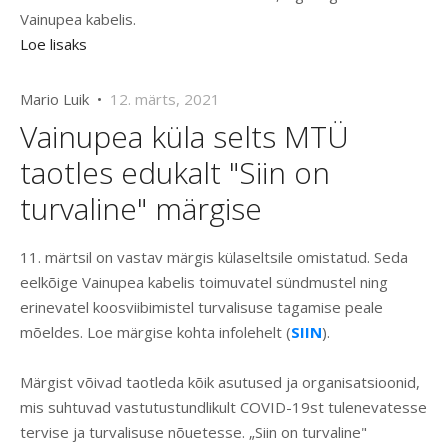
Vainupea kabelis.
Loe lisaks
Mario Luik •
12. märts, 2021
Vainupea küla selts MTÜ
taotles edukalt "Siin on
turvaline" märgise
11. märtsil on vastav märgis külaseltsile omistatud. Seda
eelkõige Vainupea kabelis toimuvatel sündmustel ning
erinevatel koosviibimistel turvalisuse tagamise peale
mõeldes. Loe märgise kohta infolehelt (
SIIN
).
Märgist võivad taotleda kõik asutused ja organisatsioonid,
mis suhtuvad vastutustundlikult COVID-19st tulenevatesse
tervise ja turvalisuse nõuetesse. „Siin on turvaline"