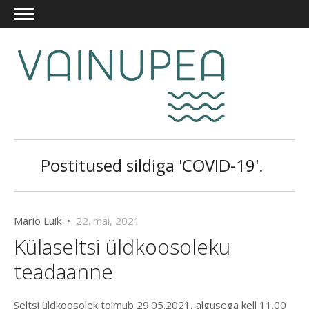
Postitused sildiga 'COVID-19'.
Mario Luik •
22. mai, 2021
Külaseltsi üldkoosoleku
teadaanne
Seltsi üldkoosolek toimub 29.05.2021, algusega kell 11.00