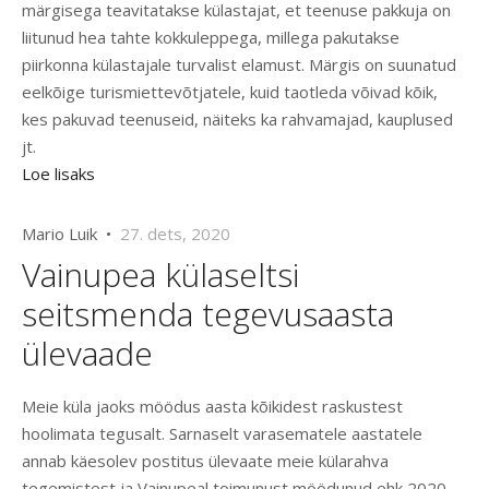
märgisega teavitatakse külastajat, et teenuse pakkuja on
liitunud hea tahte kokkuleppega, millega pakutakse
piirkonna külastajale turvalist elamust. Märgis on suunatud
eelkõige turismiettevõtjatele, kuid taotleda võivad kõik,
kes pakuvad teenuseid, näiteks ka rahvamajad, kauplused
jt.
Loe lisaks
Mario Luik •
27. dets, 2020
Vainupea külaseltsi
seitsmenda tegevusaasta
ülevaade
Meie küla jaoks möödus aasta kõikidest raskustest
hoolimata tegusalt. Sarnaselt varasematele aastatele
annab käesolev postitus ülevaate meie külarahva
tegemistest ja Vainupeal toimunust möödunud ehk 2020.