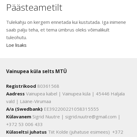
Päästeametilt
Tulekahju on kergem ennetada kui kustutada. Iga inimene
saab palju teha, et tema ümbrus oleks võimalikult
tuleohutu.
Loe lisaks
Vainupea küla selts MTÜ
Registrikood
80361568
Aadress
Vainupea kabel | Vainupea küla | 45446 Haljala
vald | Lääne-Virumaa
A/a (Swedbank)
EE392200221058315555
Külavanem
Sigrid Nuutre | sigrid.nuutre@gmail.com |
+372 53 006 433
Külaseltsi juhatus
Tiit Kolde (juhatuse esimees) +372