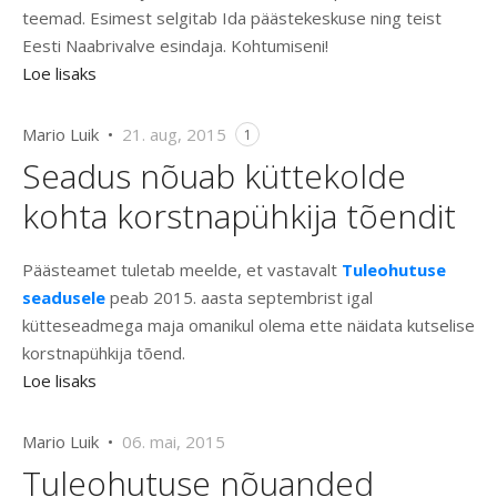
teemad. Esimest selgitab Ida päästekeskuse ning teist
Eesti Naabrivalve esindaja. Kohtumiseni!
Loe lisaks
Mario Luik •
21. aug, 2015
1
Seadus nõuab küttekolde
kohta korstnapühkija tõendit
Päästeamet tuletab meelde, et vastavalt
Tuleohutuse
seadusele
peab 2015. aasta septembrist igal
kütteseadmega maja omanikul olema ette näidata kutselise
korstnapühkija tõend.
Loe lisaks
Mario Luik •
06. mai, 2015
Tuleohutuse nõuanded