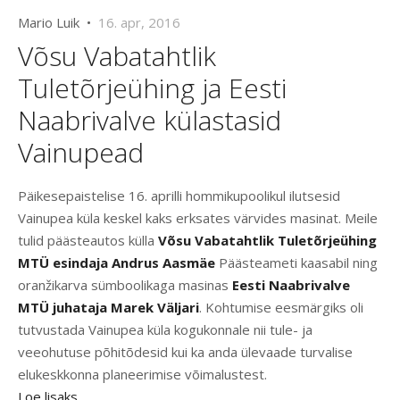
Mario Luik •
16. apr, 2016
Võsu Vabatahtlik
Tuletõrjeühing ja Eesti
Naabrivalve külastasid
Vainupead
Päikesepaistelise 16. aprilli hommikupoolikul ilutsesid
Vainupea küla keskel kaks erksates värvides masinat. Meile
tulid päästeautos külla
Võsu Vabatahtlik Tuletõrjeühing
MTÜ esindaja Andrus Aasmäe
Päästeameti kaasabil ning
oranžikarva sümboolikaga masinas
Eesti Naabrivalve
MTÜ juhataja Marek Väljari
. Kohtumise eesmärgiks oli
tutvustada Vainupea küla kogukonnale nii tule- ja
veeohutuse põhitõdesid kui ka anda ülevaade turvalise
elukeskkonna planeerimise võimalustest.
Loe lisaks