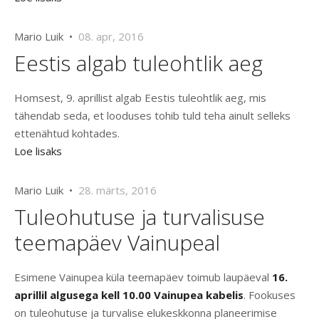
Mario Luik •
08. apr, 2016
Eestis algab tuleohtlik aeg
Homsest, 9. aprillist algab Eestis tuleohtlik aeg, mis
tähendab seda, et looduses tohib tuld teha ainult selleks
ettenähtud kohtades.
Loe lisaks
Mario Luik •
28. märts, 2016
Tuleohutuse ja turvalisuse
teemapäev Vainupeal
Esimene Vainupea küla teemapäev toimub laupäeval
16.
aprillil algusega kell 10.00 Vainupea kabelis
. Fookuses
on tuleohutuse ja turvalise elukeskkonna planeerimise