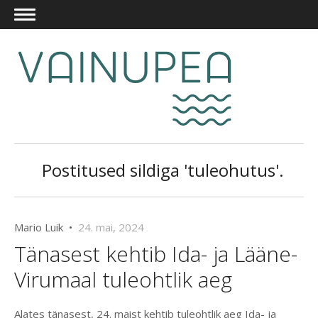
Postitused sildiga 'tuleohutus'.
Mario Luik •
24. mai, 2024
Tänasest kehtib Ida- ja Lääne-
Virumaal tuleohtlik aeg
Alates tänasest, 24. maist kehtib tuleohtlik aeg Ida- ja