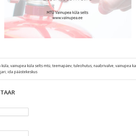
 küla
,
vainupea küla selts mtü
,
teemapäev
,
tuleohutus
,
naabrivalve
,
vainupea ka
jari
,
ida päästekeskus
NTAAR