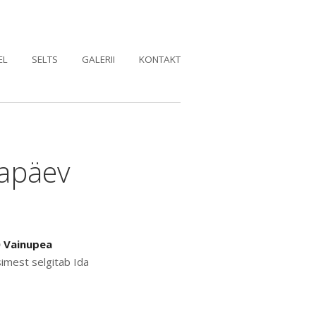
EL
SELTS
GALERII
KONTAKT
mapäev
00 Vainupea
imest selgitab Ida