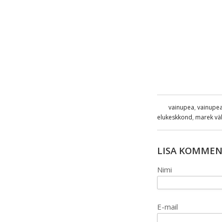
vainupea
,
vainupea
elukeskkond
,
marek väl
LISA KOMME
Nimi
E-mail