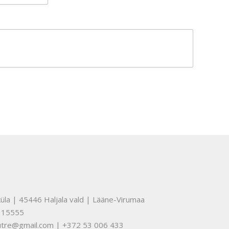
üla | 45446 Haljala vald | Lääne-Virumaa
315555
nuutre@gmail.com | +372 53 006 433