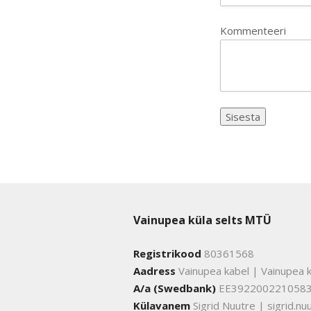
Kommenteeri
Vainupea küla selts MTÜ
Registrikood
80361568
Aadress
Vainupea kabel | Vainupea k
A/a (Swedbank)
EE392200221058
Külavanem
Sigrid Nuutre | sigrid.