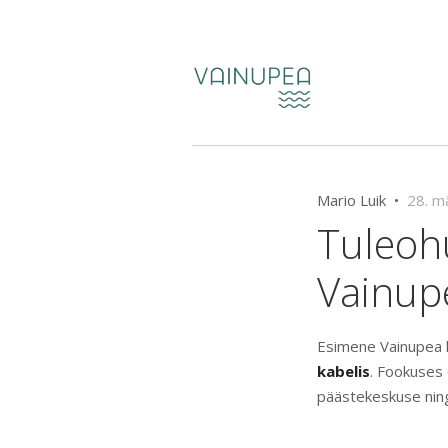
Mario Luik •
28. m
Tuleoh
Vainup
Esimene Vainupea 
kabelis
. Fookuses 
päästekeskuse ning