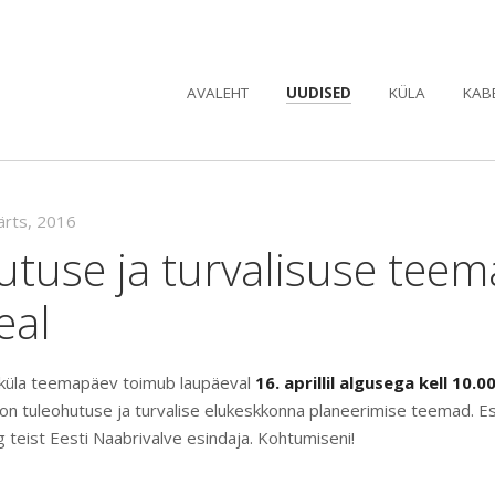
AVALEHT
UUDISED
KÜLA
KAB
ärts, 2016
utuse ja turvalisuse tee
eal
küla teemapäev toimub laupäeval
16. aprillil algusega kell 10.
on tuleohutuse ja turvalise elukeskkonna planeerimise teemad. Es
 teist Eesti Naabrivalve esindaja. Kohtumiseni!