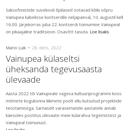
Saksofonistide suvekooli õpilased ootavad kõiki sõpru
Vainupea kabelisse kontserdile neljapäeval, 10. augustil kell
16.00. Järjekorras juba 22. kontserdi toimumine Vainupeal
on pikaajaline traditsioon. Osavõtt tasuta.
Loe lisaks
Mario Luik •
28. dets, 2022
Vainupea külaseltsi
üheksanda tegevusaasta
ülevaade
Aasta 2022 tõi Vainupeale vägeva kultuuriprogrammi koos
mitmete kogukonna liikmete poolt ellu kutsutud projektide
teostamisega. Sarnaselt varasematele aastatele annab
käesolev postitus ülevaate meie külarahva tegemistest ja
Vainupeal toimunust.
Loe lisaks