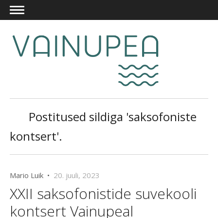
Postitused sildiga 'saksofoniste
kontsert'.
Mario Luik •
20. juuli, 2023
XXII saksofonistide suvekooli
kontsert Vainupeal