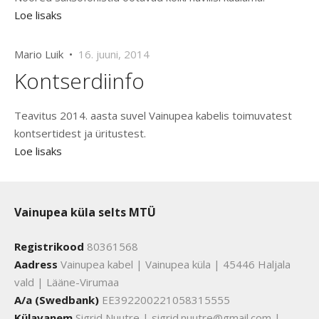
Loe lisaks
Mario Luik •
16. juuni, 2014
Kontserdiinfo
Teavitus 2014. aasta suvel Vainupea kabelis toimuvatest
kontsertidest ja üritustest.
Loe lisaks
Vainupea küla selts MTÜ
Registrikood
80361568
Aadress
Vainupea kabel | Vainupea küla | 45446 Haljala
vald | Lääne-Virumaa
A/a (Swedbank)
EE392200221058315555
Külavanem
Sigrid Nuutre | sigrid.nuutre@gmail.com |