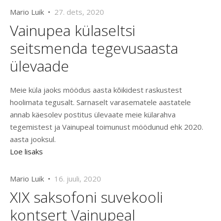
Mario Luik •
27. dets, 2020
Vainupea külaseltsi
seitsmenda tegevusaasta
ülevaade
Meie küla jaoks möödus aasta kõikidest raskustest
hoolimata tegusalt. Sarnaselt varasematele aastatele
annab käesolev postitus ülevaate meie külarahva
tegemistest ja Vainupeal toimunust möödunud ehk 2020.
aasta jooksul.
Loe lisaks
Mario Luik •
16. juuli, 2020
XIX saksofoni suvekooli
kontsert Vainupeal