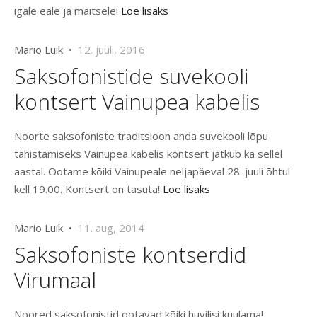
igale eale ja maitsele!
Loe lisaks
Mario Luik •
12. juuli, 2016
Saksofonistide suvekooli
kontsert Vainupea kabelis
Noorte saksofoniste traditsioon anda suvekooli lõpu
tähistamiseks Vainupea kabelis kontsert jätkub ka sellel
aastal. Ootame kõiki Vainupeale neljapäeval 28. juuli õhtul
kell 19.00. Kontsert on tasuta!
Loe lisaks
Mario Luik •
11. aug, 2014
Saksofoniste kontserdid
Virumaal
Noored saksofonistid ootavad kõiki huvilisi kuulama!