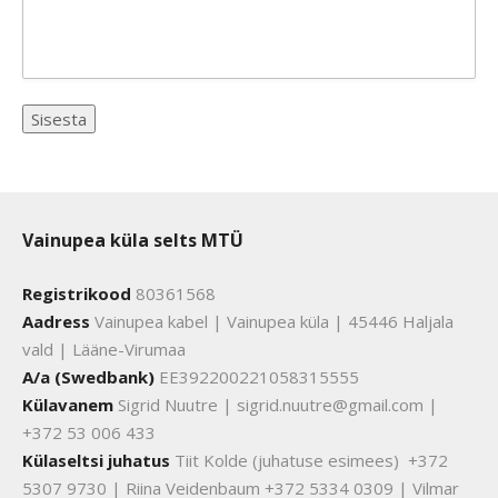
Vainupea küla selts MTÜ
Registrikood
80361568
Aadress
Vainupea kabel | Vainupea küla | 45446 Haljala
vald | Lääne-Virumaa
A/a (Swedbank)
EE392200221058315555
Külavanem
Sigrid Nuutre | sigrid.nuutre@gmail.com |
+372 53 006 433
Külaseltsi juhatus
Tiit Kolde (juhatuse esimees) +372
5307 9730 | Riina Veidenbaum +372 5334 0309 | Vilmar