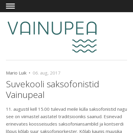
Mario Luik •
06. aug, 2017
Suvekooli saksofonistid
Vainupeal
11. augustil kell 15.00 tulevad meile külla saksofonistid nagu
see on viimastel aastatel traditsiooniks saanud. Esinevad
erinevates koosseisudes saksofoniansamblid ja kontserdi
lõpus kõlab suur saksofoniorkester. Kõlab kaunis muusika