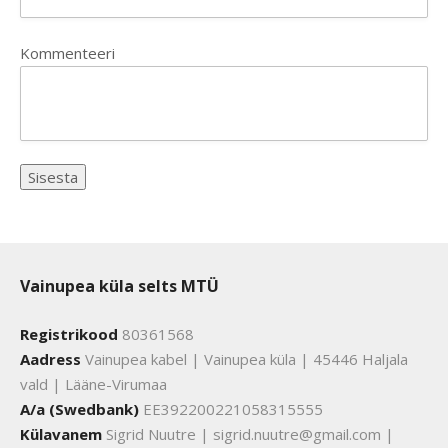
Kommenteeri
Vainupea küla selts MTÜ
Registrikood
80361568
Aadress
Vainupea kabel | Vainupea küla | 45446 Haljala
vald | Lääne-Virumaa
A/a (Swedbank)
EE392200221058315555
Külavanem
Sigrid Nuutre | sigrid.nuutre@gmail.com |