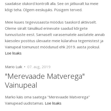
saadakse olukord kontrolli alla. See on jätkuvalt ka meie
kõigi teha. Olgem eeskujuks. Püsigem terved.
Meie kuues tegevusaasta möödus taaskord aktiivselt.
Oleme siiralt tänulikud erinevate saadud kõrgete
tunnustuste eest. Sarnaselt varasematele aastatele annab
käesolev postitus ülevaate meie külarahva tegemistest ja
Vainupeal toimunust möödunud ehk 2019. aasta jooksul.
Loe lisaks
Mario Luik •
07. aug, 2019
"Merevaade Matverega"
Vainupeal
Marko käis oma saatega "Merevaade Matverega"
Vainupead uudistamas.
Loe lisaks