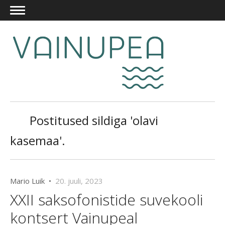
Postitused sildiga 'olavi
kasemaa'.
Mario Luik •
20. juuli, 2023
XXII saksofonistide suvekooli
kontsert Vainupeal