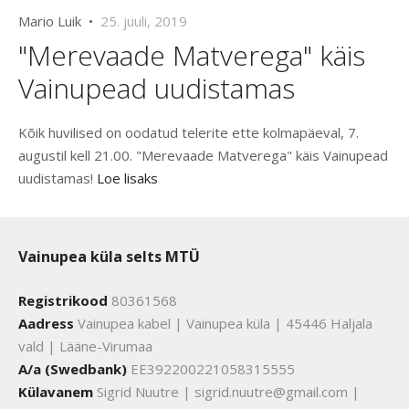
Mario Luik •
25. juuli, 2019
"Merevaade Matverega" käis
Vainupead uudistamas
Kõik huvilised on oodatud telerite ette kolmapäeval, 7.
augustil kell 21.00. "Merevaade Matverega" käis Vainupead
uudistamas!
Loe lisaks
Vainupea küla selts MTÜ
Registrikood
80361568
Aadress
Vainupea kabel | Vainupea küla | 45446 Haljala
vald | Lääne-Virumaa
A/a (Swedbank)
EE392200221058315555
Külavanem
Sigrid Nuutre | sigrid.nuutre@gmail.com |