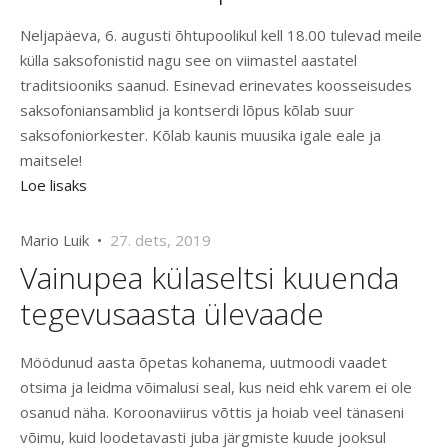
Neljapäeva, 6. augusti õhtupoolikul kell 18.00 tulevad meile
külla saksofonistid nagu see on viimastel aastatel
traditsiooniks saanud. Esinevad erinevates koosseisudes
saksofoniansamblid ja kontserdi lõpus kõlab suur
saksofoniorkester. Kõlab kaunis muusika igale eale ja
maitsele!
Loe lisaks
Mario Luik •
27. dets, 2019
Vainupea külaseltsi kuuenda
tegevusaasta ülevaade
Möödunud aasta õpetas kohanema, uutmoodi vaadet
otsima ja leidma võimalusi seal, kus neid ehk varem ei ole
osanud näha. Koroonaviirus võttis ja hoiab veel tänaseni
võimu, kuid loodetavasti juba järgmiste kuude jooksul