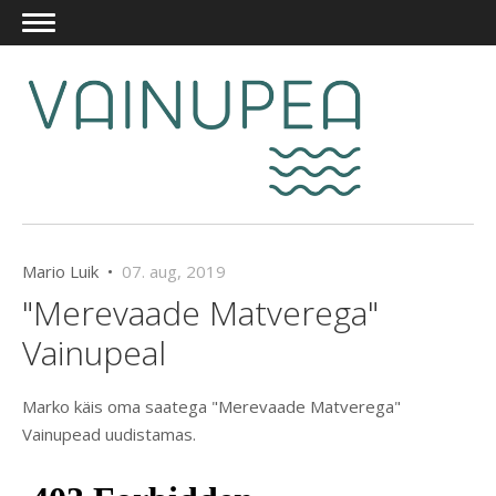
Mario Luik •
07. aug, 2019
"Merevaade Matverega"
Vainupeal
Marko käis oma saatega "Merevaade Matverega"
Vainupead uudistamas.