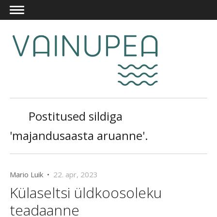
Postitused sildiga
'majandusaasta aruanne'.
Mario Luik •
22. apr, 2023
Külaseltsi üldkoosoleku
teadaanne