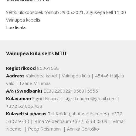
Seltsi üldkoosolek toimub 29.05.2021, algusega kell 11.00
Vainupea kabelis.
Loe lisaks
Vainupea küla selts MTÜ
Registrikood
80361568
Aadress
Vainupea kabel | Vainupea küla | 45446 Haljala
vald | Lääne-Virumaa
A/a (Swedbank)
EE392200221058315555
Külavanem
Sigrid Nuutre | sigrid.nuutre@gmail.com |
+372 53 006 433
Külaseltsi juhatus
Tiit Kolde (juhatuse esimees) +372
5307 9730 | Riina Veidenbaum +372 5334 0309 | Vilmar
Neeme | Peep Reismann | Annika Goroško