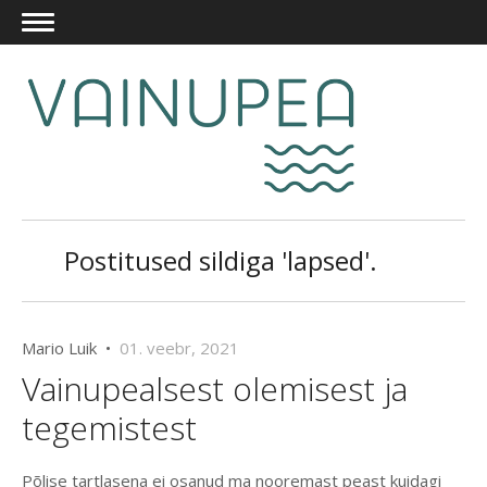
Postitused sildiga 'lapsed'.
Mario Luik •
01. veebr, 2021
Vainupealsest olemisest ja
tegemistest
Põlise tartlasena ei osanud ma nooremast peast kuidagi