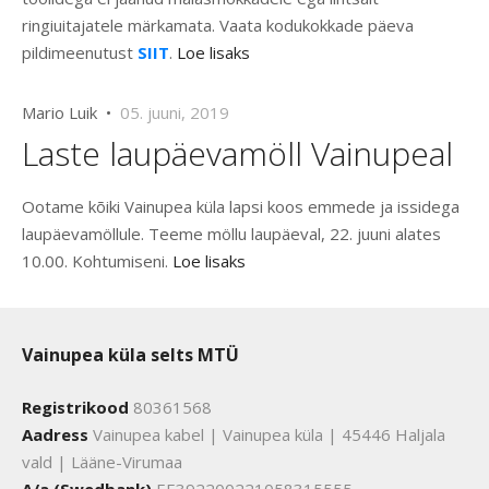
ringiuitajatele märkamata. Vaata kodukokkade päeva
pildimeenutust
SIIT
.
Loe lisaks
Mario Luik •
05. juuni, 2019
Laste laupäevamöll Vainupeal
Ootame kõiki Vainupea küla lapsi koos emmede ja issidega
laupäevamöllule. Teeme möllu laupäeval, 22. juuni alates
10.00. Kohtumiseni.
Loe lisaks
Vainupea küla selts MTÜ
Registrikood
80361568
Aadress
Vainupea kabel | Vainupea küla | 45446 Haljala
vald | Lääne-Virumaa