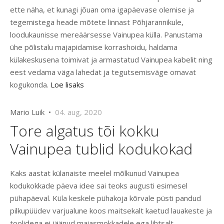
ette näha, et kunagi jõuan oma igapäevase olemise ja
tegemistega heade mõtete linnast Põhjarannikule,
loodukaunisse mereäärsesse Vainupea külla. Panustama
ühe põlistalu majapidamise korrashoidu, haldama
külakeskusena toimivat ja armastatud Vainupea kabelit ning
eest vedama väga lahedat ja tegutsemisväge omavat
kogukonda.
Loe lisaks
Mario Luik •
04. aug, 2020
Tore algatus tõi kokku
Vainupea tublid kodukokad
Kaks aastat külanaiste meelel mõlkunud Vainupea
kodukokkade päeva idee sai teoks augusti esimesel
pühapäeval. Küla keskele pühakoja kõrvale püsti pandud
pilkupüüdev varjualune koos maitsekalt kaetud lauakeste ja
toolidega ei jäänud maiasmokkadele ega lihtsalt