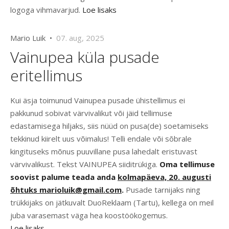
logoga vihmavarjud.
Loe lisaks
Mario Luik •
07. aug, 2025
Vainupea küla pusade
eritellimus
Kui äsja toimunud Vainupea pusade ühistellimus ei
pakkunud sobivat värvivalikut või jäid tellimuse
edastamisega hiljaks, siis nüüd on pusa(de) soetamiseks
tekkinud kiirelt uus võimalus! Telli endale või sõbrale
kingituseks mõnus puuvillane pusa lahedalt eristuvast
värvivalikust. Tekst VAINUPEA siiditrükiga.
Oma tellimuse
soovist palume teada anda
kolmapäeva, 20. augusti
õhtuks marioluik@gmail.com
.
Pusade tarnijaks ning
trükkijaks on jätkuvalt DuoReklaam (Tartu), kellega on meil
juba varasemast väga hea koostöökogemus.
Loe lisaks