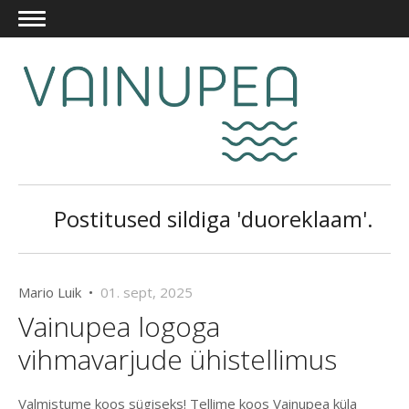
Postitused sildiga 'duoreklaam'.
Mario Luik •
01. sept, 2025
Vainupea logoga
vihmavarjude ühistellimus
Valmistume koos sügiseks! Tellime koos Vainupea küla