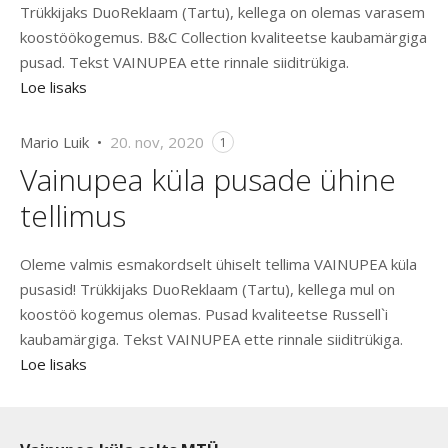
Trükkijaks DuoReklaam (Tartu), kellega on olemas varasem
koostöökogemus. B&C Collection kvaliteetse kaubamärgiga
pusad. Tekst VAINUPEA ette rinnale siiditrükiga.
Loe lisaks
Mario Luik •
20. nov, 2020
1
Vainupea küla pusade ühine
tellimus
Oleme valmis esmakordselt ühiselt tellima VAINUPEA küla
pusasid! Trükkijaks DuoReklaam (Tartu), kellega mul on
koostöö kogemus olemas. Pusad kvaliteetse Russell`i
kaubamärgiga. Tekst VAINUPEA ette rinnale siiditrükiga.
Loe lisaks