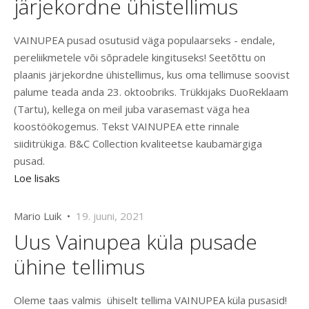
järjekordne ühistellimus
VAINUPEA pusad osutusid väga populaarseks - endale,
pereliikmetele või sõpradele kingituseks! Seetõttu on
plaanis järjekordne ühistellimus, kus oma tellimuse soovist
palume teada anda 23. oktoobriks. Trükkijaks DuoReklaam
(Tartu), kellega on meil juba varasemast väga hea
koostöökogemus. Tekst VAINUPEA ette rinnale
siiditrükiga. B&C Collection kvaliteetse kaubamärgiga
pusad.
Loe lisaks
Mario Luik •
19. juuni, 2021
Uus Vainupea küla pusade
ühine tellimus
Oleme taas valmis ühiselt tellima VAINUPEA küla pusasid!