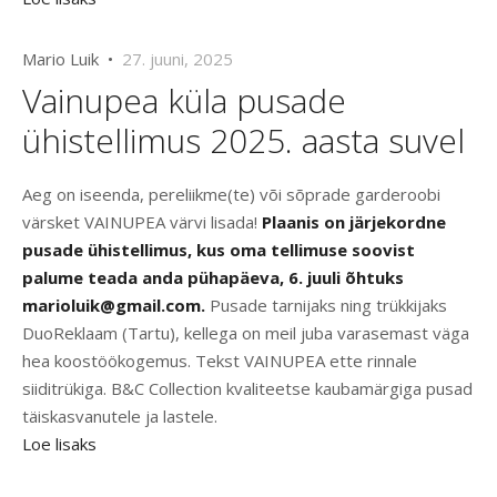
Mario Luik •
27. juuni, 2025
Vainupea küla pusade
ühistellimus 2025. aasta suvel
Aeg on iseenda, pereliikme(te) või sõprade garderoobi
värsket VAINUPEA värvi lisada!
Plaanis on järjekordne
pusade ühistellimus, kus oma tellimuse soovist
palume teada anda pühapäeva, 6. juuli õhtuks
marioluik@gmail.com.
Pusade tarnijaks ning trükkijaks
DuoReklaam (Tartu), kellega on meil juba varasemast väga
hea koostöökogemus. Tekst VAINUPEA ette rinnale
siiditrükiga. B&C Collection kvaliteetse kaubamärgiga pusad
täiskasvanutele ja lastele.
Loe lisaks