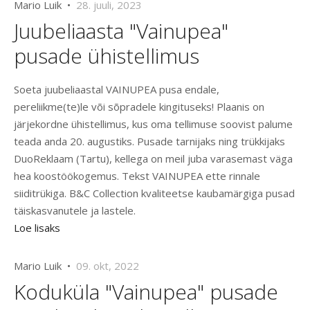
Mario Luik •
28. juuli, 2023
Juubeliaasta "Vainupea"
pusade ühistellimus
Soeta juubeliaastal VAINUPEA pusa endale,
pereliikme(te)le või sõpradele kingituseks! Plaanis on
järjekordne ühistellimus, kus oma tellimuse soovist palume
teada anda 20. augustiks. Pusade tarnijaks ning trükkijaks
DuoReklaam (Tartu), kellega on meil juba varasemast väga
hea koostöökogemus. Tekst VAINUPEA ette rinnale
siiditrükiga. B&C Collection kvaliteetse kaubamärgiga pusad
täiskasvanutele ja lastele.
Loe lisaks
Mario Luik •
09. okt, 2022
Koduküla "Vainupea" pusade