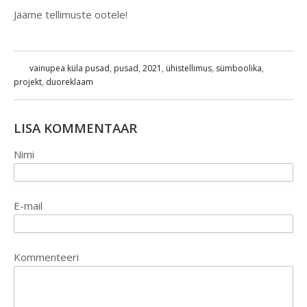
Jääme tellimuste ootele!
vainupea küla pusad
,
pusad
,
2021
,
ühistellimus
,
sümboolika
,
projekt
,
duoreklaam
LISA KOMMENTAAR
Nimi
E-mail
Kommenteeri