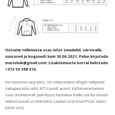
Ootame tellimuste osas infot (mudelid, värvivalik,
suurused ja kogused) kuni 30.06.2021. Palun kirjutada
marioluik@gmail.com
. Lisaküsimuste korral helistada
+372 55 598 316.
Kui tasumise aeg käes, siis edastatakse kõigile tellijatele
Vainupea küla selts MTÜ poolt arved. Kättetoimetamise
osas (eeldatavalt juuli lõpus) lepitakse kokku siis kui ühiselt
tellitud pusad on kõik kätte saadud (a la SmartPost, käest-
kätte vms).