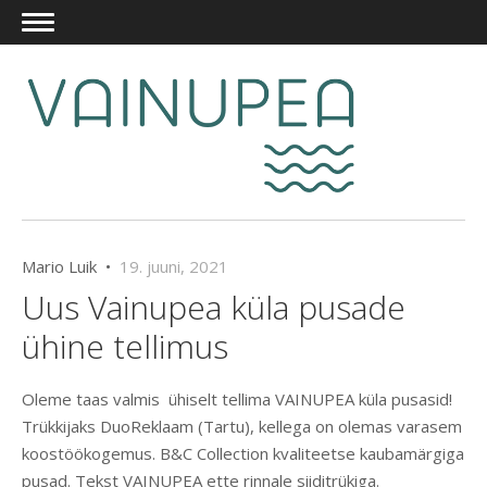
Mario Luik •
19. juuni, 2021
Uus Vainupea küla pusade
ühine tellimus
Oleme taas valmis ühiselt tellima VAINUPEA küla pusasid!
Trükkijaks DuoReklaam (Tartu), kellega on olemas varasem
koostöökogemus. B&C Collection kvaliteetse kaubamärgiga
pusad. Tekst VAINUPEA ette rinnale siiditrükiga.