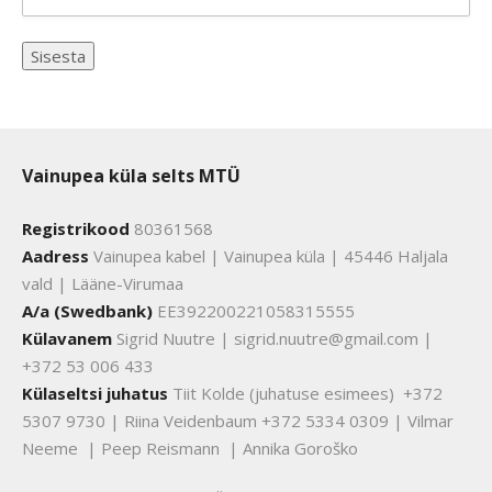
Vainupea küla selts MTÜ
Registrikood
80361568
Aadress
Vainupea kabel | Vainupea küla | 45446 Haljala
vald | Lääne-Virumaa
A/a (Swedbank)
EE392200221058315555
Külavanem
Sigrid Nuutre | sigrid.nuutre@gmail.com |
+372 53 006 433
Külaseltsi juhatus
Tiit Kolde (juhatuse esimees) +372
5307 9730 | Riina Veidenbaum +372 5334 0309 | Vilmar
Neeme | Peep Reismann | Annika Goroško