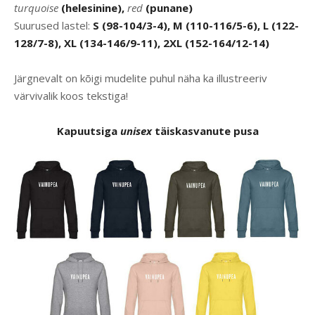
turquoise
(helesinine),
red
(punane)
Suurused lastel:
S (98-104/3-4), M (110-116/5-6), L (122-
128/7-8), XL (134-146/9-11), 2XL (152-164/12-14)
Järgnevalt on kõigi mudelite puhul näha ka illustreeriv
värvivalik koos tekstiga!
Kapuutsiga
unisex
täiskasvanute pusa