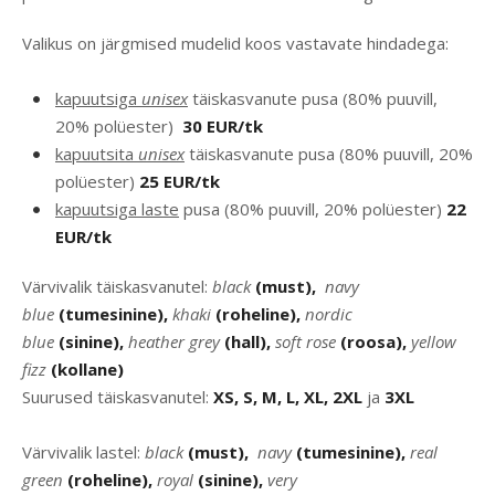
Valikus on järgmised mudelid koos vastavate hindadega:
kapuutsiga
unisex
täiskasvanute pusa (80% puuvill,
20% polüester)
30 EUR/tk
kapuutsita
unisex
täiskasvanute pusa (80% puuvill, 20%
polüester)
25 EUR/tk
kapuutsiga laste
pusa (80% puuvill, 20% polüester)
22
EUR/tk
Värvivalik täiskasvanutel:
black
(must),
navy
blue
(tumesinine),
khaki
(roheline),
nordic
blue
(sinine),
heather
grey
(hall),
soft rose
(roosa),
yellow
fizz
(kollane)
Suurused täiskasvanutel:
XS, S, M, L, XL, 2XL
ja
3XL
Värvivalik lastel:
black
(must),
navy
(tumesinine),
real
green
(roheline),
royal
(sinine),
very