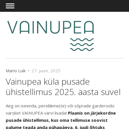
Mario Luik •
27. juuni, 2025
Vainupea küla pusade
ühistellimus 2025. aasta suvel
Aeg on iseenda, pereliikme(te) või sõprade garderoobi
värsket VAINUPEA värvi lisada!
Plaanis on järjekordne
pusade ühistellimus, kus oma tellimuse soovist
palume teada anda pühapäeva, 6. juuli õhtuks