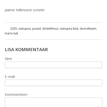
Jääme tellimuste ootele!
2025
,
vainupea
,
pusad
,
ühistellimus
,
vainupea küla
,
duoreklaam
,
mario luik
LISA KOMMENTAAR
Nimi
E-mail
Kommenteeri