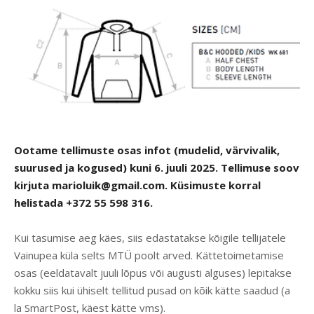
Ootame tellimuste osas infot (mudelid, värvivalik,
suurused ja kogused) kuni 6. juuli 2025. Tellimuse soov
kirjuta
marioluik@gmail.com
. Küsimuste korral
helistada +372 55 598 316.
Kui tasumise aeg käes, siis edastatakse kõigile tellijatele
Vainupea küla selts MTÜ poolt arved. Kättetoimetamise
osas (eeldatavalt juuli lõpus või augusti alguses) lepitakse
kokku siis kui ühiselt tellitud pusad on kõik kätte saadud (a
la SmartPost, käest kätte vms).