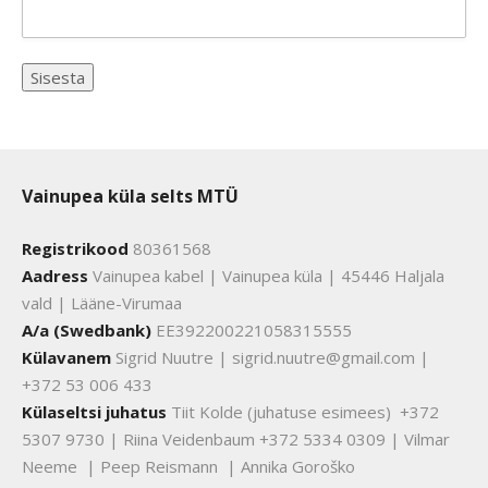
Vainupea küla selts MTÜ
Registrikood
80361568
Aadress
Vainupea kabel | Vainupea küla | 45446 Haljala
vald | Lääne-Virumaa
A/a (Swedbank)
EE392200221058315555
Külavanem
Sigrid Nuutre | sigrid.nuutre@gmail.com |
+372 53 006 433
Külaseltsi juhatus
Tiit Kolde (juhatuse esimees) +372
5307 9730 | Riina Veidenbaum +372 5334 0309 | Vilmar
Neeme | Peep Reismann | Annika Goroško