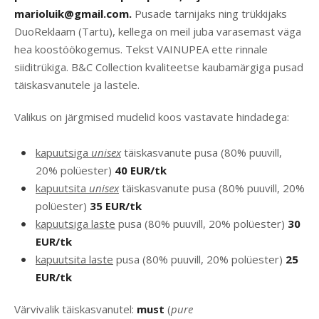
marioluik@gmail.com.
Pusade tarnijaks ning trükkijaks
DuoReklaam (Tartu), kellega on meil juba varasemast väga
hea koostöökogemus. Tekst VAINUPEA ette rinnale
siiditrükiga. B&C Collection kvaliteetse kaubamärgiga pusad
täiskasvanutele ja lastele.
Valikus on järgmised mudelid koos vastavate hindadega:
kapuutsiga
unisex
täiskasvanute pusa (80% puuvill,
20% polüester)
40 EUR/tk
kapuutsita
unisex
täiskasvanute pusa (80% puuvill, 20%
polüester)
35 EUR/tk
kapuutsiga laste
pusa (80% puuvill, 20% polüester)
30
EUR/tk
kapuutsita laste
pusa (80% puuvill, 20% polüester)
25
EUR/tk
Värvivalik täiskasvanutel:
must
(
pure