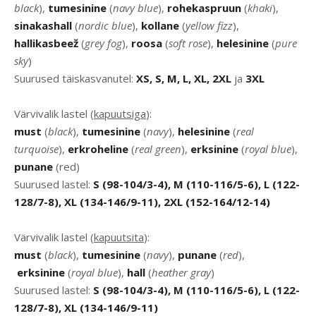
black
),
tumesinine
(
navy blue
),
rohekaspruun
(
khaki
),
sinakashall
(
nordic blue
),
kollane
(
yellow fizz
),
hallikasbeež
(
grey fog
),
roosa
(
soft rose
),
helesinine
(
pure
sky
)
Suurused täiskasvanutel:
XS, S, M, L, XL, 2XL
ja
3XL
Värvivalik lastel
(kapuutsiga
):
must
(
black
),
tumesinine
(
navy
),
helesinine
(
real
turquoise
),
erkroheline
(
real green
),
erksinine
(
royal blue
),
punane
(red)
Suurused lastel:
S (98-104/3-4), M (110-116/5-6), L (122-
128/7-8), XL (134-146/9-11), 2XL (152-164/12-14)
Värvivalik lastel (
kapuutsita
):
must
(
black
),
tumesinine
(
navy
),
punane
(
red
),
erksinine
(
royal blue
),
hall
(
heather gray
)
Suurused lastel:
S (98-104/3-4), M (110-116/5-6), L (122-
128/7-8), XL (134-146/9-11)