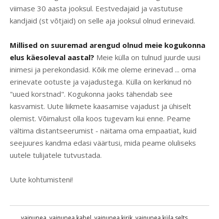
viimase 30 aasta jooksul. Eestvedajaid ja vastutuse
kandjaid (st võtjaid) on selle aja jooksul olnud erinevaid.
Millised on suuremad arengud olnud meie kogukonna
elus käesoleval aastal?
Meie külla on tulnud juurde uusi
inimesi ja perekondasid. Kõik me oleme erinevad ... oma
erinevate ootuste ja vajadustega. Külla on kerkinud nö
"uued korstnad". Kogukonna jaoks tähendab see
kasvamist. Uute liikmete kaasamise vajadust ja ühiselt
olemist. Võimalust olla koos tugevam kui enne. Peame
vältima distantseerumist - näitama oma empaatiat, kuid
seejuures kandma edasi väärtusi, mida peame oluliseks
uutele tulijatele tutvustada.
Uute kohtumisteni!
vainupea
,
vainupea kabel
,
vainupea kirik
,
vainupea küla selts
,