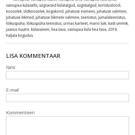
vainupea külaselts
,
sügisesed külatalgud
,
sügistalgud
,
koristustööd
,
koosolek
,
üldkoosolek
,
kogukond
,
juhatuse esimees
,
juhatuse valimine
,
juhatuse liikmed
,
juhatuse liikmete valimine
,
teenistus
,
jumalateenistus
,
lõikuspüha
,
lõikuspüha teenistus
,
urmas karileet
,
mario luik
,
kadi ummik
,
jaanus nuutre
,
külavanem
,
hea tava
,
vainupea küla hea tava
,
2019
,
haljala kogudus
LISA KOMMENTAAR
Nimi
E-mail
Kommenteeri