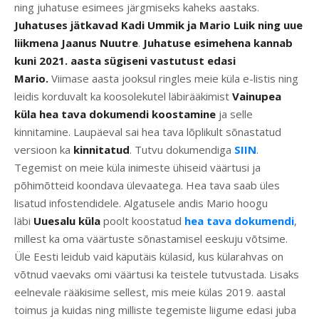
ning juhatuse esimees järgmiseks kaheks aastaks.
Juhatuses jätkavad Kadi Ummik ja Mario Luik ning uue
liikmena Jaanus Nuutre
.
Juhatuse esimehena kannab
kuni 2021. aasta sügiseni vastutust edasi
Mario.
Viimase aasta jooksul ringles meie küla e-listis ning
leidis korduvalt ka koosolekutel läbirääkimist
Vainupea
küla hea tava dokumendi koostamine
ja selle
kinnitamine. Laupäeval sai hea tava lõplikult sõnastatud
versioon ka
kinnitatud
. Tutvu dokumendiga
SIIN
.
Tegemist on meie küla inimeste ühiseid väärtusi ja
põhimõtteid koondava ülevaatega. Hea tava saab üles
lisatud infostendidele. Algatusele andis Mario hoogu
läbi
Uuesalu küla
poolt koostatud
hea tava dokumendi
,
millest ka oma väärtuste sõnastamisel eeskuju võtsime.
Üle Eesti leidub vaid käputäis külasid, kus külarahvas on
võtnud vaevaks omi väärtusi ka teistele tutvustada. Lisaks
eelnevale rääkisime sellest, mis meie külas 2019. aastal
toimus ja kuidas ning milliste tegemiste liigume edasi juba