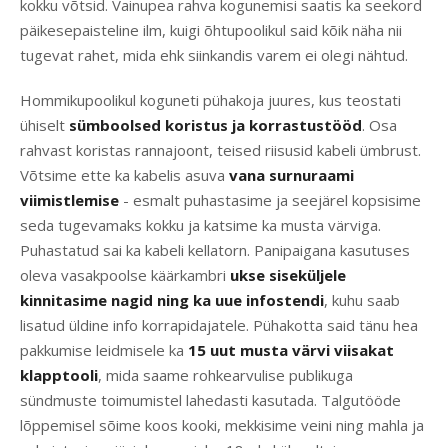
kokku võtsid. Vainupea rahva kogunemisi saatis ka seekord
päikesepaisteline ilm, kuigi õhtupoolikul said kõik näha nii
tugevat rahet, mida ehk siinkandis varem ei olegi nähtud.
Hommikupoolikul koguneti pühakoja juures, kus teostati
ühiselt
sümboolsed koristus ja korrastustööd
. Osa
rahvast koristas rannajoont, teised riisusid kabeli ümbrust.
Võtsime ette ka kabelis asuva
vana surnuraami
viimistlemise
- esmalt puhastasime ja seejärel kopsisime
seda tugevamaks kokku ja katsime ka musta värviga.
Puhastatud sai ka kabeli kellatorn. Panipaigana kasutuses
oleva vasakpoolse käärkambri
ukse siseküljele
kinnitasime nagid ning ka uue infostendi
, kuhu saab
lisatud üldine info korrapidajatele. Pühakotta said tänu hea
pakkumise leidmisele ka
15 uut musta värvi viisakat
klapptooli
, mida saame rohkearvulise publikuga
sündmuste toimumistel lahedasti kasutada. Talgutööde
lõppemisel sõime koos kooki, mekkisime veini ning mahla ja