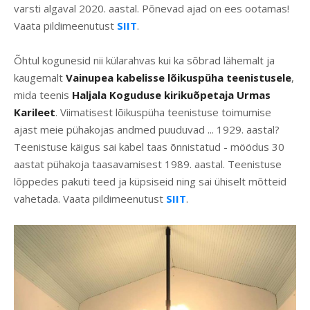
varsti algaval 2020. aastal. Põnevad ajad on ees ootamas!
Vaata pildimeenutust
SIIT
.
Õhtul kogunesid nii külarahvas kui ka sõbrad lähemalt ja
kaugemalt
Vainupea kabelisse lõikuspüha teenistusele
,
mida teenis
Haljala Koguduse kirikuõpetaja Urmas
Karileet
. Viimatisest lõikuspüha teenistuse toimumise
ajast meie pühakojas andmed puuduvad ... 1929. aastal?
Teenistuse käigus sai kabel taas õnnistatud - möödus 30
aastat pühakoja taasavamisest 1989. aastal. Teenistuse
lõppedes pakuti teed ja küpsiseid ning sai ühiselt mõtteid
vahetada. Vaata pildimeenutust
SIIT
.