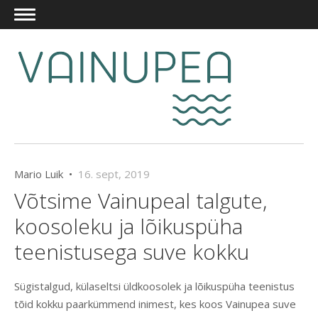
Mario Luik •
16. sept, 2019
Võtsime Vainupeal talgute,
koosoleku ja lõikuspüha
teenistusega suve kokku
Sügistalgud, külaseltsi üldkoosolek ja lõikuspüha teenistus
tõid kokku paarkümmend inimest, kes koos Vainupea suve