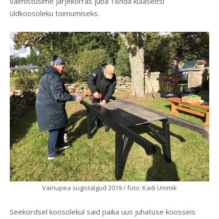
valmistusime järjekorras juba 18nda külaseltsi
üldkoosoleku toimumiseks.
Vainupea sügistalgud 2019 / foto: Kadi Ummik
Seekordsel koosolekul said paika uus juhatuse koosseis