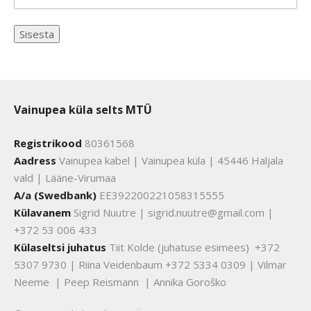
Vainupea küla selts MTÜ
Registrikood
80361568
Aadress
Vainupea kabel | Vainupea küla | 45446 Haljala
vald | Lääne-Virumaa
A/a (Swedbank)
EE392200221058315555
Külavanem
Sigrid Nuutre | sigrid.nuutre@gmail.com |
+372 53 006 433
Külaseltsi juhatus
Tiit Kolde (juhatuse esimees) +372
5307 9730 | Riina Veidenbaum +372 5334 0309 | Vilmar
Neeme | Peep Reismann | Annika Goroško