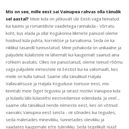
Mis on see, mille eest sai Vainupea rahvas olla tä
nulik
sel aastal?
Meie küla on jätkuvalt üle Eesti väga hinnatud
kui kaunis ja romantiliste vaadetega rannaküla - võrratu
koht, kus elada ja olla! Kogukonna liikmete panusel oleme
hoidnud küla puhta, korrektse ja turvalisena. Seda on ka
riiklikul tasandil tunnustatud. Meie pühakoda on unikaalne ja
paljudele külalistele nii lähemalt kui kaugemalt saanud aina
rohkem avatuks. Olles ise panustanud, oleme teinud rõõmu
väga paljudele inimestele nii Eestist kui ka välismaalt, kes
meile on külla tulnud. Saame olla tänulikud Haljala
Vallavalitsuse ja Haljala Koguduse toetuse eest, mis
kinnitab meie õiget teguviisi ja siirast motiivi Vainupea küla
ja külaelu läbi külaseltsi eestvedamise edendada. Ja veel ...
saame olla tänulikud nende inimeste eest, kes on võtnud
vaevaks Vainupea eest seista - nii sõnades kui tegudes,
seda mäletades minevikku, tunnetades olevikku ja
vaadates kaugemale ette tulevikku. Seda tegelikult nüüd