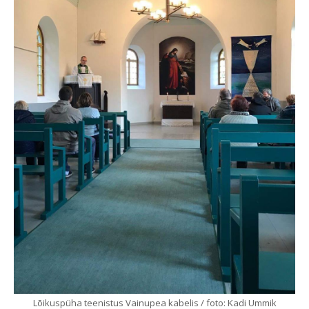
Lõikuspüha teenistus Vainupea kabelis / foto: Kadi Ummik