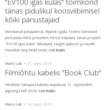
"EV100 igas külas" toimkond
tänas pidulikul koosviibimisel
kõiki panustajaid
Möödunud pühapäeval, Viljandi Ugala Teatris toimunud
peol pidas kõne president Kersti Kaljulaid, tänati projekti
"EV100 igas külas" läbiviijaid, räägiti ajaloost ja nauditi
muusikat ning head sööki.
Loe lisaks
Mario Luik •
17. sept, 2019
Filmiõhtu kabelis "Book Club"
Filmiõhtu Vainupea kabelis laupäeval, 21. septembril
algusega kell 20.00.
Loe lisaks
Mario Luik •
16. sept, 2019