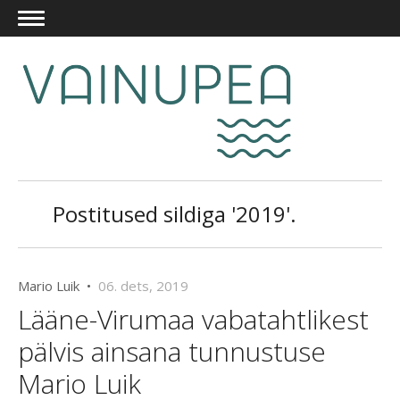
Postitused sildiga '2019'.
Mario Luik •
06. dets, 2019
Lääne-Virumaa vabatahtlikest
pälvis ainsana tunnustuse
Mario Luik