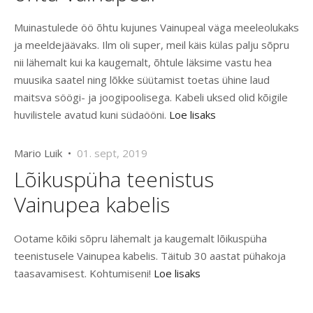
Muinastulede öö õhtu kujunes Vainupeal väga meeleolukaks
ja meeldejäävaks. Ilm oli super, meil käis külas palju sõpru
nii lähemalt kui ka kaugemalt, õhtule läksime vastu hea
muusika saatel ning lõkke süütamist toetas ühine laud
maitsva söögi- ja joogipoolisega. Kabeli uksed olid kõigile
huvilistele avatud kuni südaööni.
Loe lisaks
Mario Luik •
01. sept, 2019
Lõikuspüha teenistus
Vainupea kabelis
Ootame kõiki sõpru lähemalt ja kaugemalt lõikuspüha
teenistusele Vainupea kabelis. Täitub 30 aastat pühakoja
taasavamisest. Kohtumiseni!
Loe lisaks