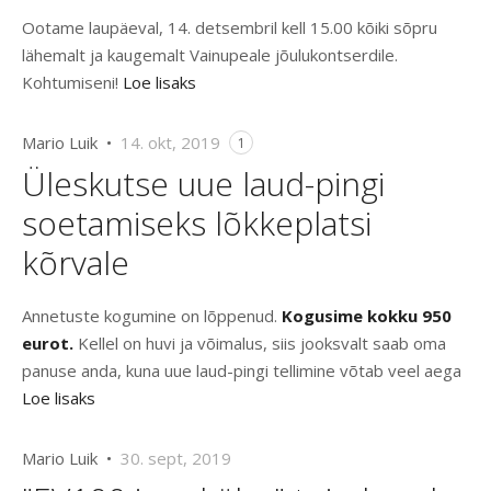
Ootame laupäeval, 14. detsembril kell 15.00 kõiki sõpru
lähemalt ja kaugemalt Vainupeale jõulukontserdile.
Kohtumiseni!
Loe lisaks
Mario Luik •
14. okt, 2019
1
Üleskutse uue laud-pingi
soetamiseks lõkkeplatsi
kõrvale
Annetuste kogumine on lõppenud.
Kogusime kokku 950
eurot.
Kellel on huvi ja võimalus, siis jooksvalt saab oma
panuse anda, kuna uue laud-pingi tellimine võtab veel aega
Loe lisaks
Mario Luik •
30. sept, 2019