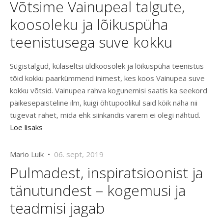
Võtsime Vainupeal talgute,
koosoleku ja lõikuspüha
teenistusega suve kokku
Sügistalgud, külaseltsi üldkoosolek ja lõikuspüha teenistus
tõid kokku paarkümmend inimest, kes koos Vainupea suve
kokku võtsid. Vainupea rahva kogunemisi saatis ka seekord
päikesepaisteline ilm, kuigi õhtupoolikul said kõik näha nii
tugevat rahet, mida ehk siinkandis varem ei olegi nähtud.
Loe lisaks
Mario Luik •
06. sept, 2019
Pulmadest, inspiratsioonist ja
tänutundest – kogemusi ja
teadmisi jagab