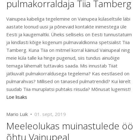
pulmakorraldaja Tiia Tamberg
Vainupea kabeliga tegelemine on Vainupea külaseltsile läbi
aastate loonud uusi ja põnevaid kontakte inimestega üle
Eesti ja kaugemaltki. Üheks selliseks on Eesti tunnustatuim
ja kindlasti kõige kogenum pulmavaldkonna spetsialist Tiia
Tamberg. Kuna Tiia on mitmel korral käinud Vainupeal ning
meie küla talle ka hinge pugenud, siis tundus ainuõige
temaga lähemalt tuttavaks saada. Mis innustab Tiiat
jätkuvalt pulmakorraldusega tegelema? Kas eestlased on
pulmarahvas? Millised on tänased pulmatrendid? Kui kiirelt
suudab Tiia muruplatsi puhtaks riisuda? Mõnusat lugemist!
Loe lisaks
Mario Luik •
01. sept, 2019
Meeleolukas muinastulede öö
õhtu Vainupeal