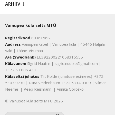
ARHIIV
Vainupea küla selts MTÜ
Registrikood
80361568
Aadress
Vainupea kabel | Vainupea küla | 45446 Haljala
vald | Lääne-Virumaa
A/a (Swedbank)
EE392200221058315555
Külavanem
Sigrid Nuutre | sigrid.nuutre@gmail.com |
+372 53 006 433
Külaseltsi juhatus
Tiit Kolde (juhatuse esimees) +372
5307 9730 | Riina Veidenbaum +372 5334 0309 | Vilmar
Neeme | Peep Reismann | Annika Goroško
© Vainupea küla selts MTÜ 2026