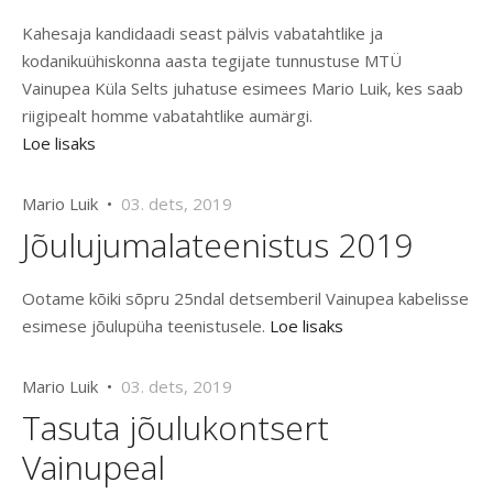
Kahesaja kandidaadi seast pälvis vabatahtlike ja
kodanikuühiskonna aasta tegijate tunnustuse MTÜ
Vainupea Küla Selts juhatuse esimees Mario Luik, kes saab
riigipealt homme vabatahtlike aumärgi.
Loe lisaks
Mario Luik •
03. dets, 2019
Jõulujumalateenistus 2019
Ootame kõiki sõpru 25ndal detsemberil Vainupea kabelisse
esimese jõulupüha teenistusele.
Loe lisaks
Mario Luik •
03. dets, 2019
Tasuta jõulukontsert
Vainupeal