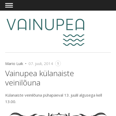
Mario Luik •
07. juuli, 2014
1
Vainupea külanaiste
veinilõuna
Külanaiste veinilõuna pühapäeval 13. juulil algusega kell
13.00.