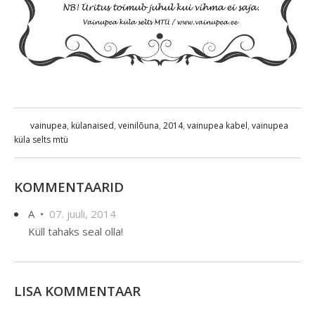
vainupea
,
külanaised
,
veinilõuna
,
2014
,
vainupea kabel
,
vainupea
küla selts mtü
KOMMENTAARID
A •
07. juuli, 2014
Küll tahaks seal olla!
LISA KOMMENTAAR