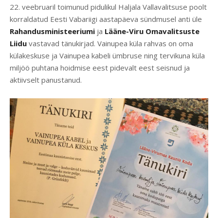
22. veebruaril toimunud pidulikul Haljala Vallavalitsuse poolt
korraldatud Eesti Vabariigi aastapäeva sündmusel anti üle
Rahandusministeeriumi
ja
Lääne-Viru Omavalitsuste
Liidu
vastavad
tänukirjad. Vainupea küla rahvas on oma
külakeskuse ja Vainupea kabeli ümbruse ning tervikuna küla
miljöö puhtana hoidmise eest pidevalt eest seisnud ja
aktiivselt panustanud.