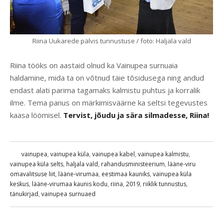
Riina Uukarede pälvis tunnustuse / foto: Haljala vald
Riina tööks on aastaid olnud ka Vainupea surnuaia
haldamine, mida ta on võtnud täie tõsidusega ning andud
endast alati parima tagamaks kalmistu puhtus ja korralik
ilme. Tema panus on märkimisväärne ka seltsi tegevustes
kaasa löömisel.
Tervist, jõudu ja sära silmadesse, Riina!
vainupea
,
vainupea küla
,
vainupea kabel
,
vainupea kalmistu
,
vainupea küla selts
,
haljala vald
,
rahandusministeerium
,
lääne-viru
omavalitsuse liit
,
lääne-virumaa
,
eestimaa kauniks
,
vainupea küla
keskus
,
lääne-virumaa kaunis kodu
,
riina
,
2019
,
riiklik tunnustus
,
tänukirjad
,
vainupea surnuaed