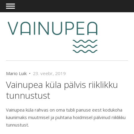
Mario Luik •
23. veebr, 2019
Vainupea küla pälvis riiklikku
tunnustust
Vainupea küla rahvas on oma tubli panuse eest kodukoha
kaunimaks muutmisel ja puhtana hoidmisel pälvinud riiklikku
tunnustust.