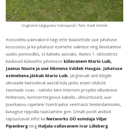
Sügisene talgupäev Vainupeal / foto: Kadi Ummik
Koosoleku päevakord nägi ette külaseltsile uue juhatuse
koosseisu ja ka juhatuse esimehe valimise ning kinnitamise
uueks perioodiks, st kaheks aastaks. Alates 1. oktoobrist
kuuluvad külaseltsi juhatusse
külavanem Mario Luik,
Jaanus Nuute ja uue liikmena Valdek Haugas. Juhatuse
esimehena jätkab Mario Luik.
Järgnevalt anti kõigile
ülevaade käesoleval aastal küla jaoks enam oluliste
teemade osas - näiteks kiire interneti projekti elluviimise
hetkeseis, kontserttegevus kabelis, ühisüritused, uue
puurkaevu rajamine tsentraalse veetrassi teenindamiseks,
kunagise rippsilla taastamine jpm. Omalt poolt andsid
täpsustavat infot ka
Networks OÜ esindaja Viljar
Pipenberg
ning
Haljala vallavanem Ivar Lilleberg
.