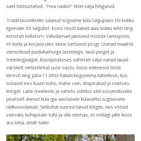
said tunnustatud, "Hea naabri" tiitel välja hõigatud.
Traditsiooniliseks saanud sügisene küla talgupäev tõi kokku
ligemale 30 talgulist. Koos riisuti kabeli aias kokku lehti ning
koristati kellatorn. Väledamad jalutasid mööda rannajooni,
et leida ja korjata üles sinna sattunud prügi. Usinad maalrid
viimistlesid puidukaitsega lastekiige, laud-pingid ja
treeningpalgid. Bussipeatuses vahetati välja vanad lauad
värskelt viimistletud uute vastu. Koos edenesid tööd
kiiresti ning juba 11.00st hakati kogunema kabelisse, kus
ootasid ees kuum kohv, mahe vein, lihapirukad ja maitsev
kringel. Lahe meeleolu ja vahetu suhtlus olid soojenduseks
peatselt alanud küla iga-aastasele külaseltsi sügisesele
üldkoosolekule. Siinkohal suured tänud kõigile, kes võtsid
vaevaks kohapeale tulla ja olla olemas, et midagi jälle koos
ära teha. Aitäh teile!