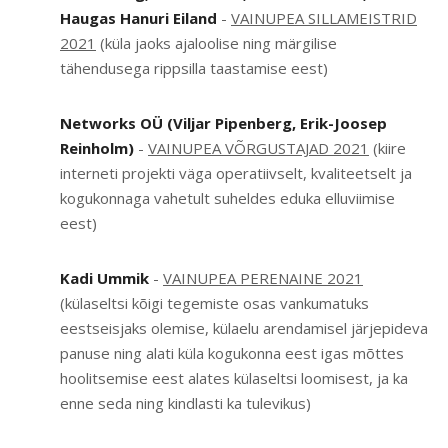
Haugas Hanuri Eiland
-
VAINUPEA SILLAMEISTRID
2021
(küla jaoks ajaloolise ning märgilise
tähendusega rippsilla taastamise eest)
Networks OÜ (Viljar Pipenberg, Erik-Joosep
Reinholm)
-
VAINUPEA VÕRGUSTAJAD 2021
(kiire
interneti projekti väga operatiivselt, kvaliteetselt ja
kogukonnaga vahetult suheldes eduka elluviimise
eest)
Kadi Ummik
-
VAINUPEA PERENAINE 2021
(külaseltsi kõigi tegemiste osas vankumatuks
eestseisjaks olemise, külaelu arendamisel järjepideva
panuse ning alati küla kogukonna eest igas mõttes
hoolitsemise eest alates külaseltsi loomisest, ja ka
enne seda ning kindlasti ka tulevikus)