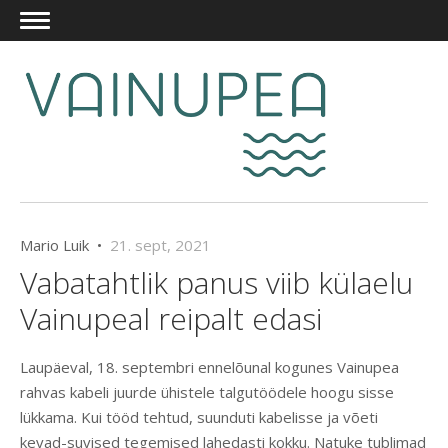
Mario Luik •
21. sept, 2021
Vabatahtlik panus viib külaelu
Vainupeal reipalt edasi
Laupäeval, 18. septembri ennelõunal kogunes Vainupea
rahvas kabeli juurde ühistele talgutöödele hoogu sisse
lükkama. Kui tööd tehtud, suunduti kabelisse ja võeti
kevad-suvised tegemised lahedasti kokku. Natuke tublimad