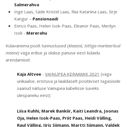
Salmerahva
Inge Laas, Säde Kristel Laas, Riia Katariina Laas, Sirje
Kangur –
Pansionaadi
Enrico Paas, Helen Isok-Paas, Eleanor Paas, Merilyn
Isok -
Mererahu
Külavanema poolt tunnustused (
klaasist, tiitliga markeeritud
meene
) väga erilise ja olulise panuse eest külaelu
arendamisel:
Kaja Altvee
-
VAINUPEA KERAAMIK 2021
(väga
unikaalse, eristuva ja laialdaselt positiivset tagasiside
saanud näituse Vainupea kabelisse suveks
ülespaneku eest)
Liisa Kuhhi, Marek Bankiir, Kaiti Leandra, Joonas
Oja, Helen Isok-Paas, Priit Paas, Heidi Välling,
Raul Välling, Iiris Siimann, Martti Siimann, Valdek