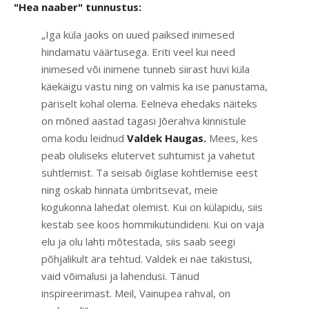
"Hea naaber" tunnustus:
„Iga küla jaoks on uued paiksed inimesed
hindamatu väärtusega. Eriti veel kui need
inimesed või inimene tunneb siirast huvi küla
käekäigu vastu ning on valmis ka ise panustama,
päriselt kohal olema. Eelneva ehedaks näiteks
on mõned aastad tagasi Jõerahva kinnistule
oma kodu leidnud
Valdek Haugas.
Mees, kes
peab oluliseks elutervet suhtumist ja vahetut
suhtlemist. Ta seisab õiglase kohtlemise eest
ning oskab hinnata ümbritsevat, meie
kogukonna lahedat olemist. Kui on külapidu, siis
kestab see koos hommikutundideni. Kui on vaja
elu ja olu lahti mõtestada, siis saab seegi
põhjalikult ära tehtud. Valdek ei näe takistusi,
vaid võimalusi ja lahendusi. Tänud
inspireerimast. Meil, Vainupea rahval, on