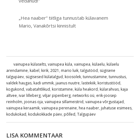
vedanud!"
„Hea naaber“ tiitliga tunnustab külavanem
Mario, Vanakõrtsi kinnistult
vainupea külaselts
,
vainupea küla
,
vainupea
,
külaelu
,
külaelu
arendamine
,
kabel
,
kirik
,
2021
,
mario luik
,
talgutööd
,
sügisene
talgupäev
,
sügisesed külatalgud
,
koosolek
,
tunnustamine
,
tunnustus
,
valdek haugas
,
kadi ummik
,
jaanus nuutre
,
lastekiik
,
koristustööd
,
kogukond
,
vabatahtlikud
,
koristamine
,
küla heakord
,
külarahvas
,
kaja
altvee
,
ivar lilleberg
,
viljar pipenberg
,
networks oü
,
erik-joosep
reinholm
,
joonas oja
,
vainupea sillameistrid
,
vainupea võrgustajad
,
vainupea keraamik
,
vainupea perenaine
,
hea naaber
,
juhatuse esimees
,
kodukokad
,
kodukokkade päev
,
põlled
,
Talgupäev
LISA KOMMENTAAR