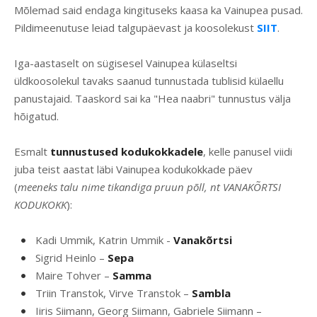
Mõlemad said endaga kingituseks kaasa ka Vainupea pusad.
Pildimeenutuse leiad talgupäevast ja koosolekust
SIIT
.
Iga-aastaselt on sügisesel Vainupea külaseltsi
üldkoosolekul tavaks saanud tunnustada tublisid külaellu
panustajaid. Taaskord sai ka "Hea naabri" tunnustus välja
hõigatud.
Esmalt
tunnustused kodukokkadele
, kelle panusel viidi
juba teist aastat läbi Vainupea kodukokkade päev
(
meeneks talu nime tikandiga pruun põll, nt VANAKÕRTSI
KODUKOKK
):
Kadi Ummik, Katrin Ummik -
Vanakõrtsi
Sigrid Heinlo –
Sepa
Maire Tohver –
Samma
Triin Transtok, Virve Transtok –
Sambla
Iiris Siimann, Georg Siimann, Gabriele Siimann –