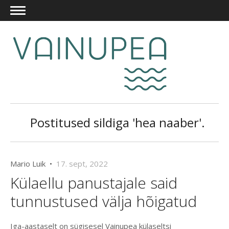
Postitused sildiga 'hea naaber'.
Mario Luik •
17. sept, 2022
Külaellu panustajale said
tunnustused välja hõigatud
Iga-aastaselt on sügisesel Vainupea külaseltsi