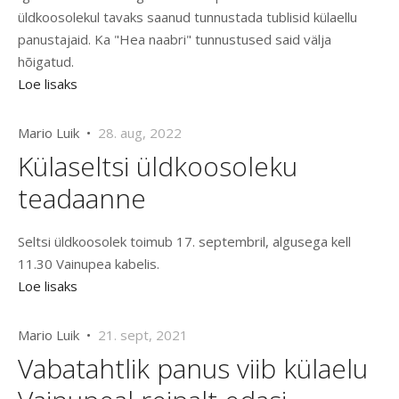
üldkoosolekul tavaks saanud tunnustada tublisid külaellu
panustajaid. Ka "Hea naabri" tunnustused said välja
hõigatud.
Loe lisaks
Mario Luik •
28. aug, 2022
Külaseltsi üldkoosoleku
teadaanne
Seltsi üldkoosolek toimub 17. septembril, algusega kell
11.30 Vainupea kabelis.
Loe lisaks
Mario Luik •
21. sept, 2021
Vabatahtlik panus viib külaelu