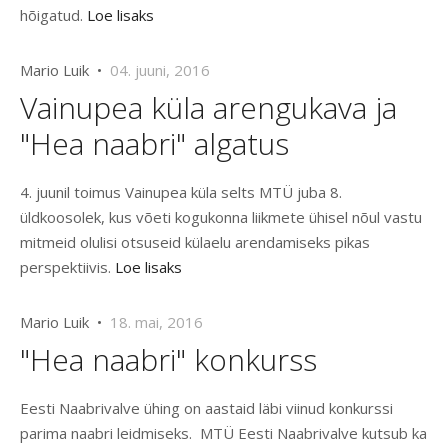
hõigatud.
Loe lisaks
Mario Luik •
04. juuni, 2016
Vainupea küla arengukava ja
"Hea naabri" algatus
4. juunil toimus Vainupea küla selts MTÜ juba 8.
üldkoosolek, kus võeti kogukonna liikmete ühisel nõul vastu
mitmeid olulisi otsuseid külaelu arendamiseks pikas
perspektiivis.
Loe lisaks
Mario Luik •
18. mai, 2016
"Hea naabri" konkurss
Eesti Naabrivalve ühing on aastaid läbi viinud konkurssi
parima naabri leidmiseks. MTÜ Eesti Naabrivalve kutsub ka