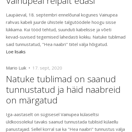
Vainupeal reipalt edasi
Laupäeval, 18. septembri ennelõunal kogunes Vainupea
rahvas kabeli juurde ühistele talgutöödele hoogu sisse
lükkama. Kui tööd tehtud, suunduti kabelisse ja võeti
kevad-suvised tegemised lahedasti kokku. Natuke tublimad
said tunnustatud, "Hea naabri" tiitel välja hõigatud.
Loe lisaks
Mario Luik •
17. sept, 2020
Natuke tublimad on saanud
tunnustatud ja häid naabreid
on märgatud
Iga-aastaselt on sügisesel Vainupea külaseltsi
üldkoosolekul tavaks saanud tunnustada tublisid külaellu
panustajaid. Sellel korral sai ka "Hea naabri" tunnustus välja