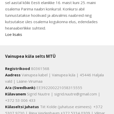
sel aastal kõiki Eesti elanikke 16. maist kuni 25. maini
osalema Parima naabri konkursil. Konkursi abil
tunnustatakse hoolivaid ja abivalmis naabreid ning
kutsutakse üles osalema kogukonna elus, edendades
heanaaberlikke suhteid.
Loe lisaks
Vainupea küla selts MTÜ
Registrikood
80361568
Aadress
Vainupea kabel | Vainupea küla | 45446 Haljala
vald | Lääne-Virumaa
A/a (Swedbank)
EE392200221058315555
Külavanem
Sigrid Nuutre | sigrid.nuutre@gmail.com |
+372 53 006 433
Külaseltsi juhatus
Tiit Kolde (juhatuse esimees) +372
5307 9730 | Riina Veidenbaum +372 5334 0309 | Vilmar