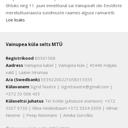
õhtuks ning 11. juuni ennelõunal sai Vainupealt üle-Eestiliste
merekultuuriaasta sündmuste raames alguse rannaretk.
Loe lisaks
Vainupea küla selts MTÜ
Registrikood
80361568
Aadress
Vainupea kabel | Vainupea küla | 45446 Haljala
vald | Lääne-Virumaa
A/a (Swedbank)
EE392200221058315555
Külavanem
Sigrid Nuutre | sigrid.nuutre@gmail.com |
+372 53 006 433
Külaseltsi juhatus
Tiit Kolde (juhatuse esimees) +372
5307 9730 | Riina Veidenbaum +372 5334 0309 | Vilmar
Neeme | Peep Reismann | Annika Goroško