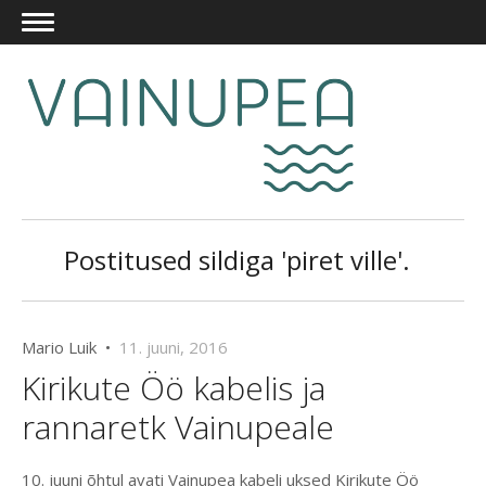
Postitused sildiga 'piret ville'.
Mario Luik •
11. juuni, 2016
Kirikute Öö kabelis ja
rannaretk Vainupeale
10. juuni õhtul avati Vainupea kabeli uksed Kirikute Öö